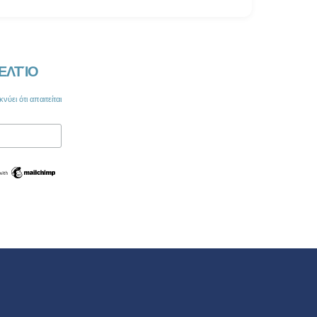
ΕΛΤΊΟ
νύει ότι απαιτείται
Swedish
Maltese
Spanish
Romanian
Polish