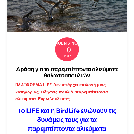
ΝΟΈΜΒΡΙΟΣ
10
2017
Δράση για τα παρεμπίπτοντα αλιεύματα
θαλασσοπουλιών
Δεν υπάρχει επιλογή μιας
ΠΛΑΤΦΌΡΜΑ LIFE
κατηγορίας
,
ειδήσεις
πουλιά
,
παρεμπίπτοντα
αλιεύματα
,
Ευρωβουλευτές
Το LIFE και η BirdLife ενώνουν τις
δυνάμεις τους για τα
παρεμπίπτοντα αλιεύματα