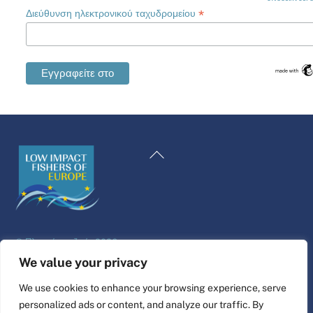
*
Διεύθυνση ηλεκτρονικού ταχυδρομείου
Swedish
Maltese
Επιστροφή
Spanish
στην
Romanian
κορυφή
Polish
Italian
©
Πλατφόρμα ζωής
2026
German
Σχεδιασμός και κατασκευή ιστοσελίδας από
alpha.coop
We value your privacy
French
Εικονογράφηση Fisher από τη Nina Cosford.
We use cookies to enhance your browsing experience, serve
Dutch
personalized ads or content, and analyze our traffic. By
Συνδέστε το