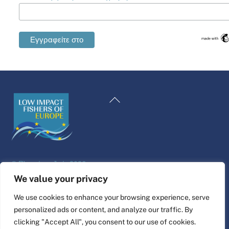
Swedish
Maltese
Επιστροφή
Spanish
στην
Romanian
κορυφή
Polish
Italian
©
Πλατφόρμα ζωής
2026
German
Σχεδιασμός και κατασκευή ιστοσελίδας από
alpha.coop
We value your privacy
French
Εικονογράφηση Fisher από τη Nina Cosford.
We use cookies to enhance your browsing experience, serve
Dutch
personalized ads or content, and analyze our traffic. By
Συνδέστε το
Croatian
clicking "Accept All", you consent to our use of cookies.