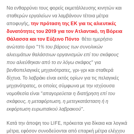
Να ενθαρρύνει τους φορείς εκμετάλλευσης κινητών και
σταθερών εργαλείων να λαμβάνουν τέτοια μέτρα
αποφυγής,
την πρόταση της ΕΚ για τις αλιευτικές
δυνατότητες του 2019 για τον Ατλαντικό, τη Βόρεια
Θάλασσα και τον Εύξεινο Πόντο
θέτει ημερήσιο
ανώτατο όριο "1
% του βάρους των συνολικών
αλιευμάτων θαλάσσιων οργανισμών επί του σκάφους
που αλιεύθηκαν από το εν λόγω σκάφος
" για
βενθοπελαγικές μηχανότρατες, γρι-γρι και σταθερά
δίχτυα. Το λαβράκι είναι εκτός ορίων για τις πελαγικές
μηχανότρατες, οι οποίες σύμφωνα με την ισχύουσα
νομοθεσία είναι "
απαγορεύεται η διατήρηση επί του
σκάφους, η μεταφόρτωση, η μετεγκατάσταση ή η
εκφόρτωση ευρωπαϊκού λαβρακιού
".
Κατά την άποψη του LIFE, πρόκειται για δίκαια και λογικά
μέτρα, εφόσον συνοδεύονται από επαρκή μέτρα ελέγχου