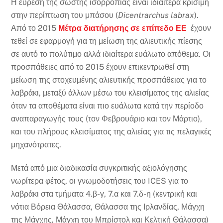
Η εύρεση της σωστής ισορροπίας είναι ιδιαίτερα κρίσιμη
στην περίπτωση του μπάσου (
Dicentrarchus labrax
).
Από το 2015
Μέτρα διατήρησης σε επίπεδο ΕΕ
έχουν
τεθεί σε εφαρμογή για τη μείωση της αλιευτικής πίεσης
σε αυτό το πολύτιμο αλλά ιδιαίτερα ευάλωτο απόθεμα. Οι
προσπάθειες από το 2015 έχουν επικεντρωθεί στη
μείωση της στοχευμένης αλιευτικής προσπάθειας για το
λαβράκι, μεταξύ άλλων μέσω του κλεισίματος της αλιείας
όταν τα αποθέματα είναι πιο ευάλωτα κατά την περίοδο
αναπαραγωγής τους (τον Φεβρουάριο και τον Μάρτιο),
και του πλήρους κλεισίματος της αλιείας για τις πελαγικές
μηχανότρατες.
Μετά από μια διαδικασία συγκριτικής αξιολόγησης
νωρίτερα φέτος, οι γνωμοδοτήσεις του ICES για το
λαβράκι στα τμήματα 4.β-γ, 7.α και 7.δ-η (κεντρική και
νότια Βόρεια Θάλασσα, Θάλασσα της Ιρλανδίας, Μάγχη
της Μάγχης, Μάγχη του Μπρίστολ και Κελτική Θάλασσα)