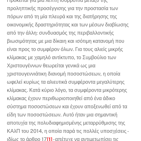
Πρόκειται για μια λεπτή ισορροπία μεταξύ της
προληπτικής προσέγγισης για την προστασία των
πόρων από τη μία πλευρά και της διατήρησης της
οικονομικής δραστηριότητας και των μέσων διαβίωσης
από την άλλη: συνδυασμός της περιβαλλοντικής
βιωσιμότητας με μια δίκαιη και ισότιμη κατανομή που
είναι προς το συμφέρον όλων. Για τους αλιείς μικρής
κλίμακας με χαμηλό αντίκτυπο, το Συμβούλιο των
Χριστουγέννων θεωρείται γενικά ως μια
χριστουγεννιάτικη διανομή ποσοστώσεων, η οποία
ωφελεί κυρίως τα αλιευτικά συμφέροντα μεγαλύτερης
κλίμακας. Κατά κύριο λόγο, τα συμφέροντα μικρότερης
κλίμακας έχουν περιθωριοποιηθεί από ένα άδικο
σύστημα ποσοστώσεων και έχουν αποξενωθεί από τα
είδη των ποσοστώσεων. Αυτό ήταν μια σημαντική
αποτυχία της πολυδιαφημισμένης μεταρρύθμισης της
ΚΑλΠ του 2014, η οποία παρά τις πολλές υποσχέσεις -
ιδίως το άρθρο 17
[1]
- απέτυχε να αντιμετωπίσει τις