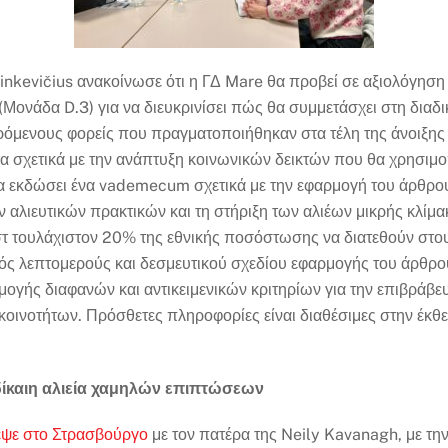
Sinkevičius ανακοίνωσε ότι η ΓΔ Mare θα προβεί σε αξιολόγηση 
(Μονάδα D.3) για να διευκρινίσει πώς θα συμμετάσχει στη δια
όμενους φορείς που πραγματοποιήθηκαν στα τέλη της άνοιξης κ
α σχετικά με την ανάπτυξη κοινωνικών δεικτών που θα χρησιμοπ
να εκδώσει ένα vademecum σχετικά με την εφαρμογή του άρθρου
αλιευτικών πρακτικών και τη στήριξη των αλιέων μικρής κλίμα
τ τουλάχιστον 20% της εθνικής ποσόστωσης να διατεθούν στους
νός λεπτομερούς και δεσμευτικού σχεδίου εφαρμογής του άρθρο
μογής διαφανών και αντικειμενικών κριτηρίων για την επιβράβε
οινοτήτων. Πρόσθετες πληροφορίες είναι διαθέσιμες στην έκ
δίκαιη αλιεία χαμηλών επιπτώσεων
εψε στο Στρασβούργο
με τον πατέρα της Neily Kavanagh, με την