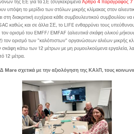
ανόνων της ΕΕ για τα ΣΕ (συγκεκριμένα
Άρθρο 4 παράγραφος 7 τ
ουν υπόψη το μερίδιο των στόλων μικρής κλίμακας στον αλιευτι
ι στη διακριτική ευχέρεια κάθε συμβουλευτικού συμβουλίου να α
C καθώς και σε άλλα ΣΕ, το LIFE ενθαρρύνει τους υπεύθυνους
1) τον ορισμό του EMFF/ EMFAF (
αλιευτικά σκάφη ολικού μήκου
2) τον ορισμό των "καλόπιστων" οργανώσεων αλιέων μικρής κλ
 σκάφη κάτω των 12 μέτρων με μη ρυμουλκούμενα εργαλεία, λ
πό 12 μέτρα.
Mare σχετικά με την αξιολόγηση της ΚΑλΠ, τους κοινωνικο