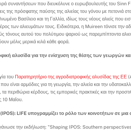
ειρά συναντήσεων που διευκόλυνε ο ευρωβουλευτής του Sinn 
ις της πρόσφατης παύσης της αλιείας του γόνου με πετονιά στο
νωμένο Βασίλειο και τη Γαλλία, ιδίως τους νέους αλιείς που ει
ρος των αλιευμάτων τους. Ειδικότερα, η Muireen τόνισε την αδι
ς τόνους αυτού του πολύτιμου ψαριού ως παρεμπίπτοντα αλιεύ
εύουν μόλις μερικά κιλά κάθε φορά.
οφική αλυσίδα για την ενίσχυση της θέσης των γεωργών κ
γία του
Παρατηρητήριο της αγροδιατροφικής αλυσίδας της ΕΕ
(
που είναι αρμόδιες για τη γεωργία, την αλιεία και την υδατοκα
, τα περιθώρια κέρδους, τις εμπορικές πρακτικές και την προστ
ις 10 Μαΐου.
(IPOS): LIFE υπογραμμίζει το ρόλο των κοινοτήτων σε μια
ργάνωσε την εκδήλωση: "Shaping IPOS: Southern perspectives