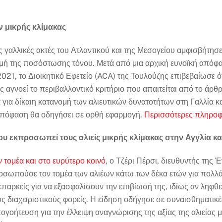
 μικρής κλίμακας
ις γαλλικές ακτές του Ατλαντικού και της Μεσογείου αμφισβήτησ
μή της ποσόστωσης τόνου. Μετά από μια αρχική ευνοϊκή απόφα
021, το Διοικητικό Εφετείο (ACA) της Τουλούζης επιβεβαίωσε ό
ς αγνοεί το περιβαλλοντικό κριτήριο που απαιτείται από το άρθρ
α για δίκαιη κατανομή των αλιευτικών δυνατοτήτων στη Γαλλία κ
ή απόφαση θα οδηγήσει σε ορθή εφαρμογή.
Περισσότερες πληροφ
υ εκπροσωπεί τους αλιείς μικρής κλίμακας στην Αγγλία κα
 τομέα και στο ευρύτερο κοινό
, ο Τζέρι Πέρσι, διευθυντής τη
οσωπούσε τον τομέα των αλιέων κάτω των δέκα ετών για πολλά
αρκείς για να εξασφαλίσουν την επιβίωσή της, ιδίως αν ληφθ
 διαχειριστικούς φορείς. Η είδηση οδήγησε σε συναισθηματικέ
ογοήτευση για την έλλειψη αναγνώρισης της αξίας της αλιείας 