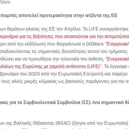
τήτων.
κπομπές αποτελεί προτεραιότητα στην ατζέντα της ΕΕ
ων θεμάτων αλιείας της ΕΕ τον Απρίλιο. Το LIFE συνεργάστηκε 
σεμινάριο για τις δεξιότητες που απαιτούνται για την αντιμετώ
πριν από την εκδήλωση που διοργάνωσε η DGMare "
Ενεργειακή
αταδεικνύοντας τις σημαντικές δυνατότητες αυτού του τμήματος
 εκδώσει και να προωθήσει την τελευταία του έκθεση, "
Ενεργειακ
αλιέων της Ευρώπης με χαμηλό αντίκτυπο (LIFE)
". Το έγγραφο
ρουάριο του 2023 από την Ευρωπαϊκή Επιτροπή και παρέχει τη
 τους αλιείς μικρής κλίμακας ως βασικούς παράγοντες για την
ας για τα Συμβουλευτικά Συμβούλια (ΣΣ): ένα σημαντικό θ
ιο της Βαλτικής Θάλασσας (BSAC) ζήτησε από την Ευρωπαϊκή 