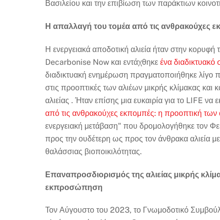
Βασιλείου και την επιβίωση των παράκτιων κοινο
Η απαλλαγή του τομέα από τις ανθρακούχες ε
Η ενεργειακά αποδοτική αλιεία ήταν στην κορυφή τ
Decarbonise Now και εντάχθηκε
ένα διαδικτυακό 
διαδικτυακή ενημέρωση πραγματοποιήθηκε λίγο 
στις προοπτικές των αλιέων μικρής κλίμακας και κ
αλιείας . Ήταν επίσης μια ευκαιρία για το LIFE να
από τις ανθρακούχες εκπομπές: η προοπτική των 
ενεργειακή μετάβαση" που δρομολογήθηκε τον Φεβ
προς την ουδέτερη ως προς τον άνθρακα αλιεία με
θαλάσσιας βιοποικιλότητας.
Επαναπροσδιορισμός της αλιείας μικρής κλίμακ
εκπροσώπηση
Τον Αύγουστο του 2023, το Γνωμοδοτικό Συμβούλ