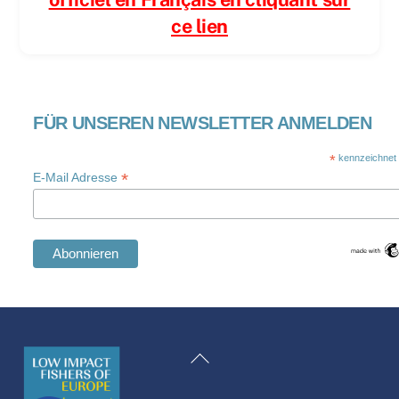
ce lien
FÜR UNSEREN NEWSLETTER ANMELDEN
*
kennzeichnet e
*
E-Mail Adresse
Swedish
Maltese
Zurück
Spanish
zum
Romanian