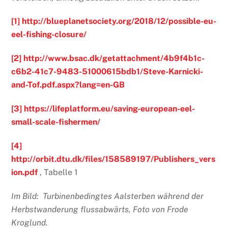
[1]
http://blueplanetsociety.org/2018/12/possible-eu-
eel-fishing-closure/
[2]
http://www.bsac.dk/getattachment/4b9f4b1c-
c6b2-41c7-9483-51000615bdb1/Steve-Karnicki-
and-Tof.pdf.aspx?lang=en-GB
[3]
https://lifeplatform.eu/saving-european-eel-
small-scale-fishermen/
[4]
http://orbit.dtu.dk/files/158589197/Publishers_vers
ion.pdf
, Tabelle 1
Im Bild:
Turbinenbedingtes Aalsterben während der
Herbstwanderung flussabwärts, Foto von Frode
Kroglund.