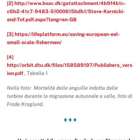
[2]
http://www.bsac.dk/getattachment/4b9f4b1c-
c6b2-41c7-9483-51000615bdb1/Steve-Karnicki-
and-Tof.pdf.aspx?lang=en-GB
[3]
https://lifeplatform.eu/saving-european-eel-
small-scale-fishermen/
[4]
http://orbit.dtu.dk/files/158589197/Publishers_vers
ion.pdf
, Tabella 1
Nella foto:
Mortalità delle anguille indotta dalle
turbine durante la migrazione autunnale a valle, foto di
Frode Kroglund.
♦ ♦ ♦