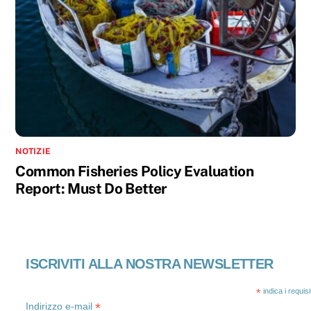
NOTIZIE
Common Fisheries Policy Evaluation
Report: Must Do Better
ISCRIVITI ALLA NOSTRA NEWSLETTER
*
indica i requis
*
Indirizzo e-mail