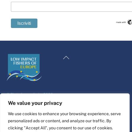
Swedish
Maltese
Torna
Spanish
all'inizio
Romanian
Polish
Greek
©
Piattaforma di vita
2026
German
Sito web progettato e realizzato da
alfa.coop
We value your privacy
French
Illustrazioni di Fisher di Nina Cosford.
We use cookies to enhance your browsing experience, serve
Dutch
personalized ads or content, and analyze our traffic. By
Collegare
Croatian
clicking "Accept All", you consent to our use of cookies.