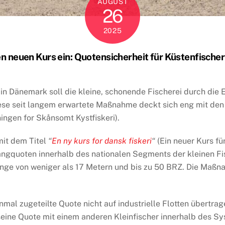
AUGUST
26
2025
n neuen Kurs ein: Quotensicherheit für Küstenfische
 in Dänemark soll die kleine, schonende Fischerei durch die 
ese seit langem erwartete Maßnahme deckt sich eng mit den 
ingen for Skånsomt Kystfiskeri).
mit dem Titel
“
En ny kurs for dansk fiskeri
“
(Ein neuer Kurs für
gquoten innerhalb des nationalen Segments der kleinen Fisc
änge von weniger als 17 Metern und bis zu 50 BRZ. Die Maßnah
inmal zugeteilte Quote nicht auf industrielle Flotten übertr
seine Quote mit einem anderen Kleinfischer innerhalb des Sy