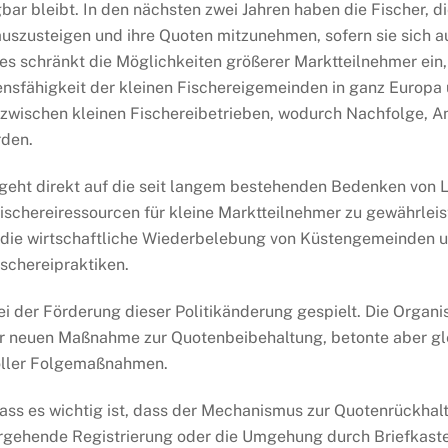
gbar bleibt. In den nächsten zwei Jahren haben die Fischer, d
auszusteigen und ihre Quoten mitzunehmen, sofern sie sich 
ies schränkt die Möglichkeiten größerer Marktteilnehmer ein
bensfähigkeit der kleinen Fischereigemeinden in ganz Europa 
zwischen kleinen Fischereibetrieben, wodurch Nachfolge, A
rden.
geht direkt auf die seit langem bestehenden Bedenken von LI
ischereiressourcen für kleine Marktteilnehmer zu gewährleis
r die wirtschaftliche Wiederbelebung von Küstengemeinden 
schereipraktiken.
ei der Förderung dieser Politikänderung gespielt. Die Organi
r neuen Maßnahme zur Quotenbeibehaltung, betonte aber gle
oller Folgemaßnahmen.
s es wichtig ist, dass der Mechanismus zur Quotenrückhaltun
ergehende Registrierung oder die Umgehung durch Briefkas