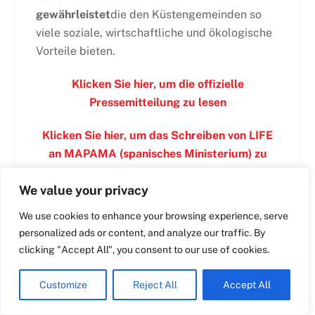
gewährleistet
die den Küstengemeinden so
viele soziale, wirtschaftliche und ökologische
Swedish
Vorteile bieten.
Maltese
Klicken Sie hier, um die offizielle
Spanish
Pressemitteilung zu lesen
Romanian
Polish
Klicken Sie hier, um das Schreiben von LIFE
an MAPAMA (spanisches Ministerium) zu
Italian
lesen
Greek
We value your privacy
French
We use cookies to enhance your browsing experience, serve
Dutch
personalized ads or content, and analyze our traffic. By
Croatian
clicking "Accept All", you consent to our use of cookies.
English
Customize
Reject All
Accept All
German