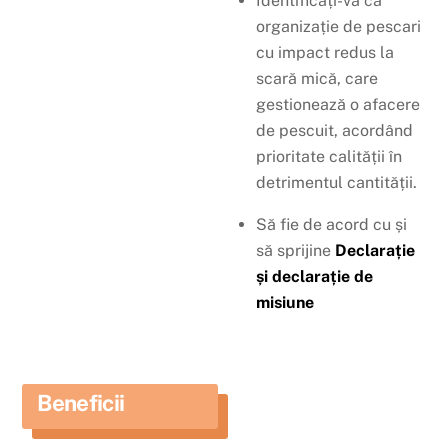
Identificați-vă ca
organizație de pescari
cu impact redus la
scară mică, care
gestionează o afacere
de pescuit, acordând
prioritate calității în
detrimentul cantității.
Să fie de acord cu și
să sprijine
Declarație
și declarație de
misiune
Beneficii