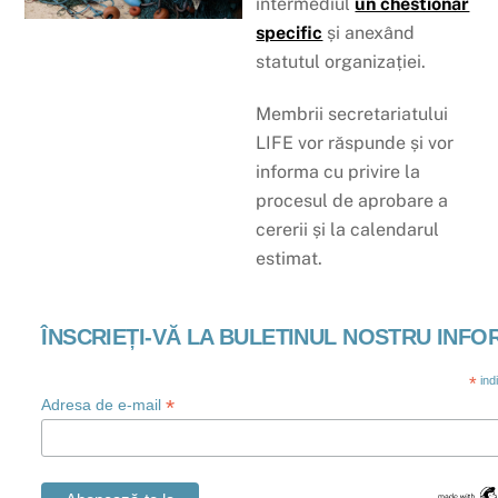
intermediul
un chestionar
specific
și anexând
statutul organizației.
Membrii secretariatului
LIFE vor răspunde și vor
informa cu privire la
procesul de aprobare a
cererii și la calendarul
estimat.
ÎNSCRIEȚI-VĂ LA BULETINUL NOSTRU INFO
*
ind
*
Adresa de e-mail