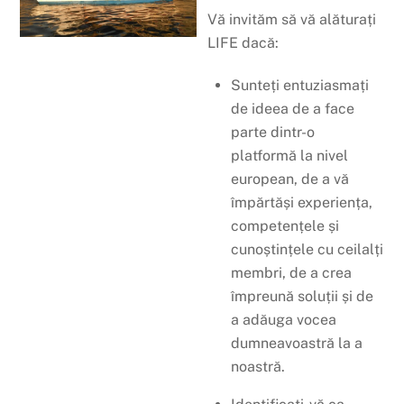
Vă invităm să vă alăturați
LIFE dacă:
Sunteți entuziasmați
de ideea de a face
parte dintr-o
platformă la nivel
european, de a vă
împărtăși experiența,
competențele și
cunoștințele cu ceilalți
membri, de a crea
împreună soluții și de
a adăuga vocea
dumneavoastră la a
noastră.