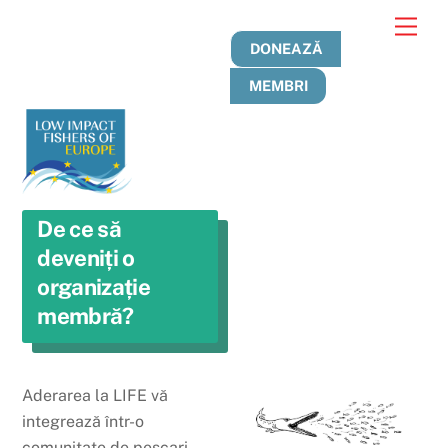
Treci
Men
la
DONEAZĂ
conținut
MEMBRI
De ce să
deveniți o
organizație
membră?
Aderarea la LIFE vă
integrează într-o
comunitate de pescari