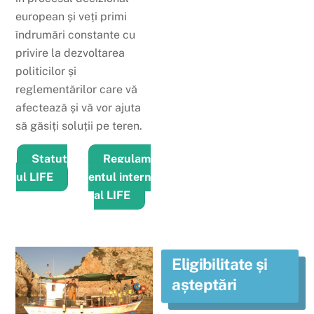
european și veți primi
îndrumări constante cu
privire la dezvoltarea
politicilor și
reglementărilor care vă
afectează și vă vor ajuta
să găsiți soluții pe teren.
Statut
Regulam
ul LIFE
entul intern
al LIFE
Eligibilitate și
așteptări