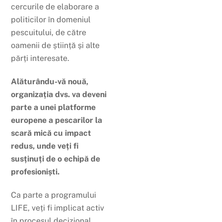
cercurile de elaborare a
politicilor în domeniul
pescuitului, de către
oamenii de știință și alte
părți interesate.
Alăturându-vă nouă,
organizația dvs. va deveni
parte a unei platforme
europene a pescarilor la
scară mică cu impact
redus, unde veți fi
susținuți de o echipă de
profesioniști.
Ca parte a programului
LIFE, veți fi implicat activ
în procesul decizional