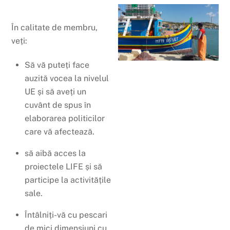
În calitate de membru,
veți:
Să vă puteți face
auzită vocea la nivelul
UE și să aveți un
cuvânt de spus în
elaborarea politicilor
care vă afectează.
să aibă acces la
proiectele LIFE și să
participe la activitățile
sale.
Întâlniți-vă cu pescari
de mici dimensiuni cu