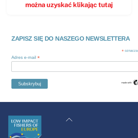
można uzyskać klikając tutaj
ZAPISZ SIĘ DO NASZEGO NEWSLETTERA
*
oznacza
*
Adres e-mail
Swedish
Maltese
Powrót
Spanish
na
Romanian
górę