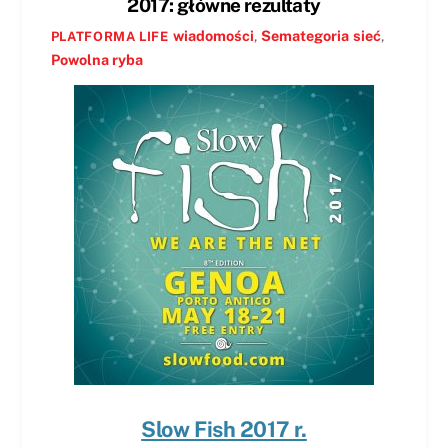
2017: główne rezultaty
wiadomości
,
Semategoria
sieć
,
PLATFORMA LIFE
Powolna ryba
Slow Fish 2017 r.