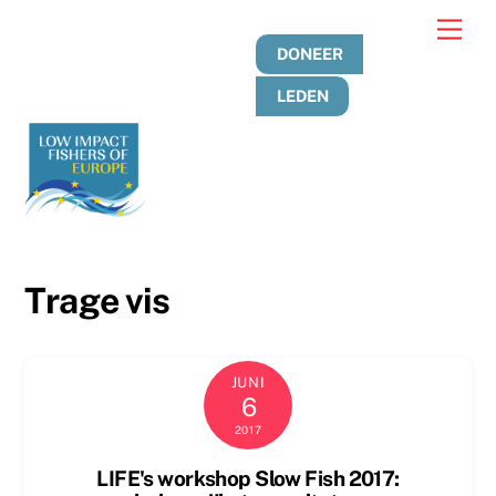
Overslaan
Men
naar
DONEER
inhoud
LEDEN
Trage vis
JUNI
6
2017
LIFE's workshop Slow Fish 2017: