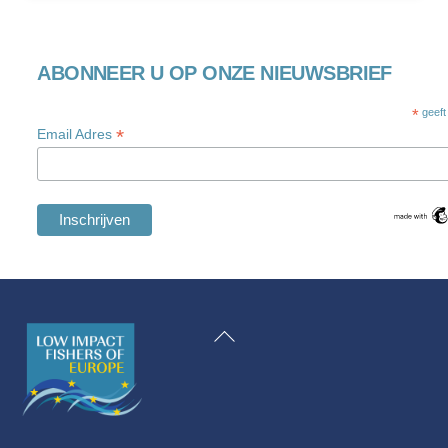
ABONNEER U OP ONZE NIEUWSBRIEF
*
geeft
*
Email Adres
Swedish
Maltese
Terug
Spanish
naar
Romanian
boven
Polish
Italian