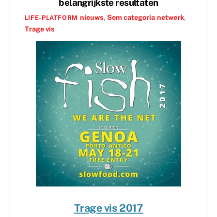
belangrijkste resultaten
nieuws
,
Sem categoria
netwerk
,
LIFE-PLATFORM
Trage vis
Trage vis 2017