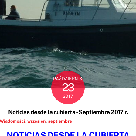
PAŹDZIERNIK
23
2017
Noticias desde la cubierta - Septiembre 2017 r.
Wiadomości
,
wrzesień
,
septiembre
NOTICIAS DESDE LA CUBIERTA