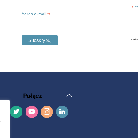
*
oz
*
Adres e-mail
Powrót
Połącz
na
górę
e