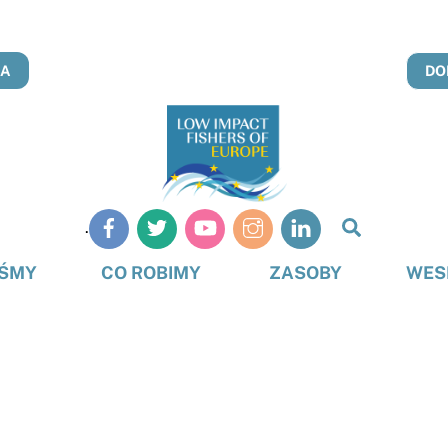
NA
DO
Szukaj
.
na
stronie
EŚMY
CO ROBIMY
ZASOBY
WES