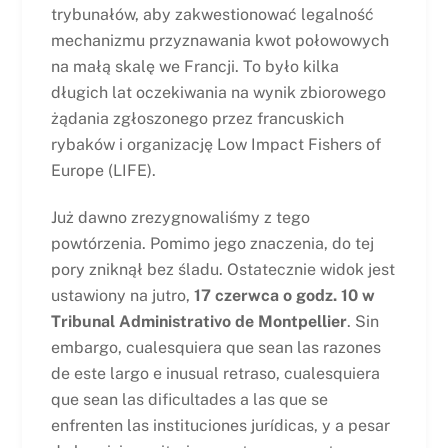
trybunałów, aby zakwestionować legalność
mechanizmu przyznawania kwot połowowych
na małą skalę we Francji. To było kilka
długich lat oczekiwania na wynik zbiorowego
żądania zgłoszonego przez francuskich
rybaków i organizację Low Impact Fishers of
Europe (LIFE).
Już dawno zrezygnowaliśmy z tego
powtórzenia. Pomimo jego znaczenia, do tej
pory zniknął bez śladu. Ostatecznie widok jest
ustawiony na jutro,
17 czerwca o godz. 10 w
Tribunal Administrativo de Montpellier
. Sin
embargo, cualesquiera que sean las razones
de este largo e inusual retraso, cualesquiera
que sean las dificultades a las que se
enfrenten las instituciones jurídicas, y a pesar