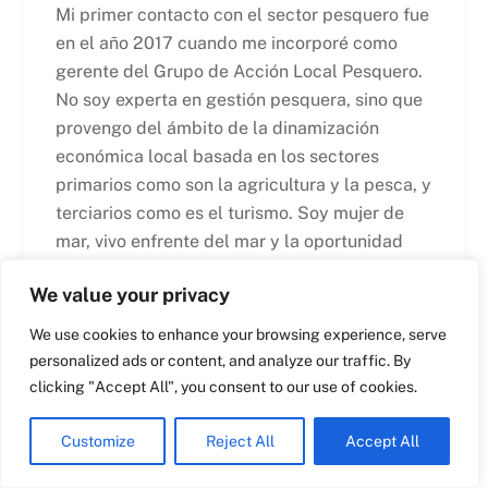
Mi primer contacto con el sector pesquero fue
en el año 2017 cuando me incorporé como
Swedish
gerente del Grupo de Acción Local Pesquero.
Maltese
No soy experta en gestión pesquera, sino que
provengo del ámbito de la dinamización
Spanish
económica local basada en los sectores
Romanian
primarios como son la agricultura y la pesca, y
Italian
terciarios como es el turismo. Soy mujer de
mar, vivo enfrente del mar y la oportunidad
Greek
que tuve gracias a mi trabajo en el GALP de la
German
We value your privacy
Costa Brava de conocer el sector pesquero de
French
Catalunya me abrió un sinfín de posibilidades
We use cookies to enhance your browsing experience, serve
Dutch
de aprender, trabajar por y para el sector.
personalized ads or content, and analyze our traffic. By
Desgraciadamente conozco bien lo que
Croatian
clicking "Accept All", you consent to our use of cookies.
significa que desaparezca de un plumazo la
English
actividad pesquera de un municipio con la
Customize
Reject All
Accept All
Polish
excusa del progreso y si no que se lo