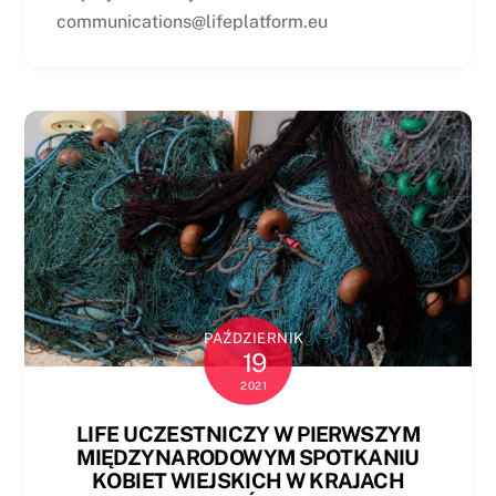
communications@lifeplatform.eu
PAŹDZIERNIK
19
2021
LIFE UCZESTNICZY W PIERWSZYM
MIĘDZYNARODOWYM SPOTKANIU
KOBIET WIEJSKICH W KRAJACH