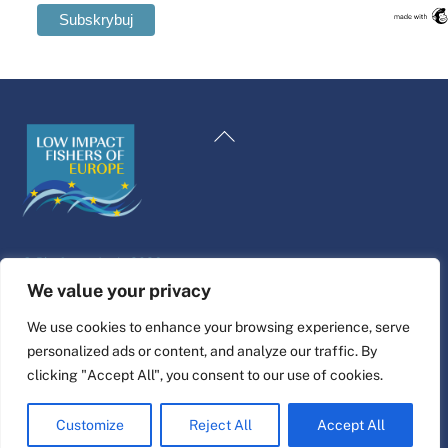
Swedish
Maltese
Powrót
Spanish
na
Romanian
górę
Italian
Greek
©
Platforma życia
2026
German
Projekt i wykonanie strony internetowej przez
alfa.coop
We value your privacy
French
Ilustracje Fisher autorstwa Niny Cosford.
We use cookies to enhance your browsing experience, serve
Dutch
personalized ads or content, and analyze our traffic. By
Połącz
Croatian
clicking "Accept All", you consent to our use of cookies.
English
Customize
Reject All
Accept All
Polish