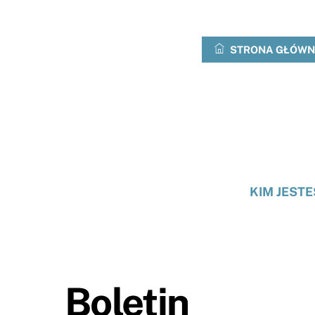
Przejdź
do
treści
STRONA GŁÓW
KIM JEST
Boletin