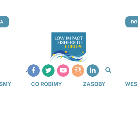
NA
DO
Szukaj
.
na
stronie
EŚMY
CO ROBIMY
ZASOBY
WES