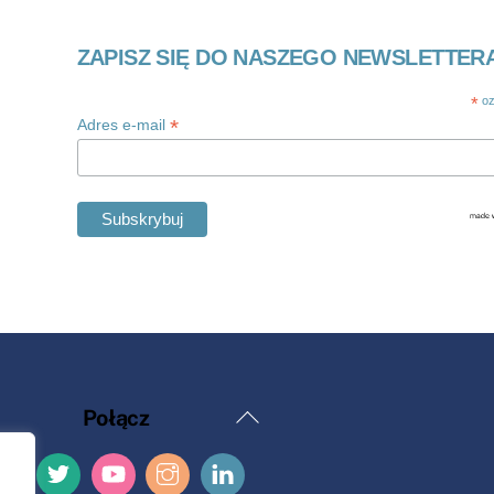
ZAPISZ SIĘ DO NASZEGO NEWSLETTER
*
oz
*
Adres e-mail
Powrót
Połącz
na
górę