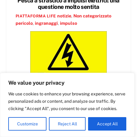
Pesca a strascico a impulsi elettrici: una
questione molto sentita
notizie
,
Non categorizzato
PIATTAFORMA LIFE
Swedish
pericolo
,
ingranaggi
,
impulso
Maltese
Spanish
Romanian
Polish
Greek
German
We value your privacy
French
We use cookies to enhance your browsing experience, serve
Dutch
personalized ads or content, and analyze our traffic. By
Croatian
clicking "Accept All", you consent to our use of cookies.
Pesca a strascico a impulsi
English
Customize
Reject All
Accept All
elettrici: una questione molto
Italian