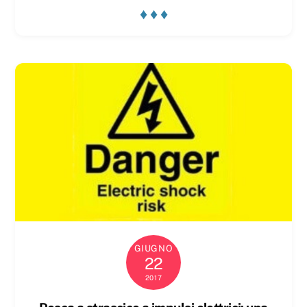
♦ ♦ ♦
GIUGNO
22
2017