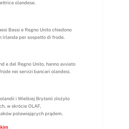
lettrica olandese.
Paesi Bassi e Regno Unito chiedono
in Irlanda per sospetto di frode.
and e del Regno Unito, hanno avviato
frode nei servizi bancari olandesi.
andii i Wielkiej Brytanii złożyło
h, w skrócie OLAF,
ybaków poławiających prądem.
skim