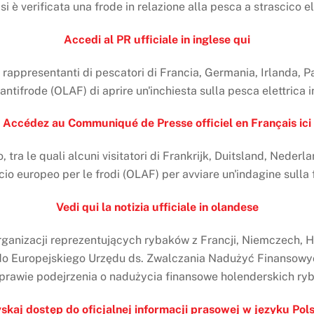
 si è verificata una frode in relazione alla pesca a strascico e
Accedi al PR ufficiale in inglese qui
 rappresentanti di pescatori di Francia, Germania, Irlanda, 
 antifrode (OLAF) di aprire un'inchiesta sulla pesca elettrica 
Accédez au Communiqué de Presse officiel en Français ici
tra le quali alcuni visitatori di Frankrijk, Duitsland, Nederl
icio europeo per le frodi (OLAF) per avviare un'indagine sulla 
Vedi qui la notizia ufficiale in olandese
rganizacji reprezentujących rybaków z Francji, Niemczech, Hol
do Europejskiego Urzędu ds. Zwalczania Nadużyć Finansowyc
prawie podejrzenia o nadużycia finansowe holenderskich r
skaj dostęp do oficjalnej informacji prasowej w języku Pol