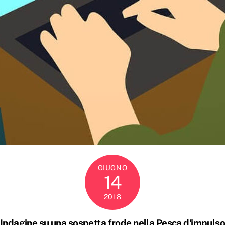
GIUGNO
14
2018
Indagine su una sospetta frode nella Pesca d'impuls