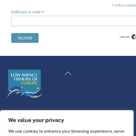
*
indica i requis
*
Indirizzo e-mail
Swedish
Maltese
Torna
Spanish
all'inizio
Romanian
Polish
Greek
©
Piattaforma di vita
2026
German
Sito web progettato e realizzato da
alfa.coop
We value your privacy
French
Illustrazioni di Fisher di Nina Cosford.
We use cookies to enhance your browsing experience, serve
Dutch