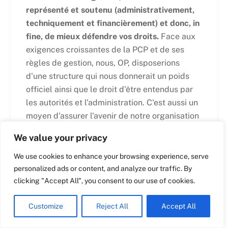
représenté et soutenu (administrativement,
techniquement et financièrement) et donc, in
Swedish
fine, de mieux défendre vos droits.
Face aux
Maltese
exigences croissantes de la PCP et de ses
règles de gestion, nous, OP, disposerions
Spanish
d'une structure qui nous donnerait un poids
Romanian
officiel ainsi que le droit d'être entendus par
Polish
les autorités et l'administration. C'est aussi un
Italian
moyen d'assurer l'avenir de notre organisation
en tant qu'organisation officiellement agréée.
Greek
We value your privacy
German
La pêche artisanale va devoir faire face à des
We use cookies to enhance your browsing experience, serve
Dutch
pressions croissantes sur ses zones de pêche,
personalized ads or content, and analyze our traffic. By
notamment en raison des conditions imposées
Croatian
clicking "Accept All", you consent to our use of cookies.
par le plan pour la Méditerranée occidentale
English
(West Med) et des implications pour les
Customize
Reject All
Accept All
French
chalutiers,
[3]
entraînant notamment un