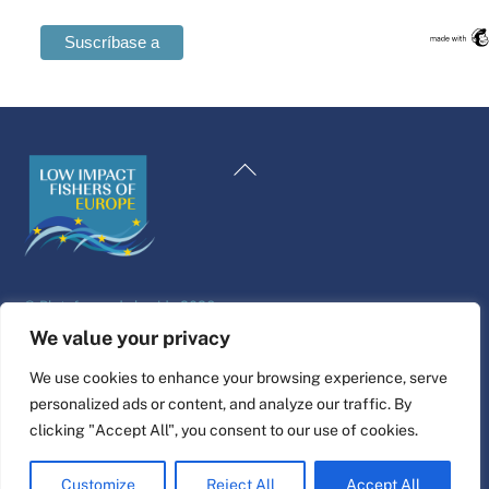
Swedish
Maltese
Volver
Romanian
al
Polish
principio
Italian
Greek
©
Plataforma de la vida
2026
German
Diseño y construcción del sitio web por
alpha.coop
We value your privacy
French
Ilustraciones de Fisher por Nina Cosford.
We use cookies to enhance your browsing experience, serve
Dutch
personalized ads or content, and analyze our traffic. By
Conectar
Croatian
clicking "Accept All", you consent to our use of cookies.
English
Customize
Reject All
Accept All