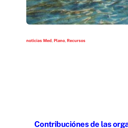
noticias
Med
,
Plano
,
Recursos
Contribuci
ó
nes de las org