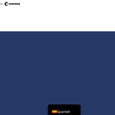
Swedish
Maltese
Romanian
Polish
Italian
Greek
German
French
Dutch
Croatian
English
Spanish