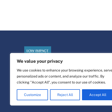
We value your privacy
We use cookies to enhance your browsing experience, serv
personalized ads or content, and analyze our traffic. By
©
Plataforma de la vida
2026
clicking "Accept All", you consent to our use of cookies.
Diseño y construcción del sitio web por
alpha.coop
Customize
Reject All
Accept All
Ilustraciones de Fisher por Nina Cosford.