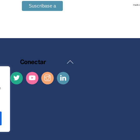
Volver
Conectar
al
principio
e