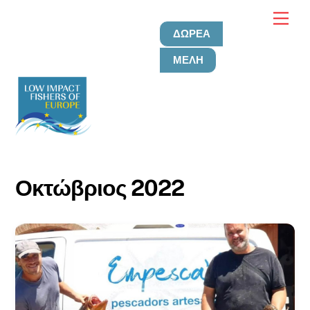
Μετάβαση
Μεν
στο
ΔΩΡΕΆ
περιεχόμενο
ΜΈΛΗ
Οκτώβριος 2022