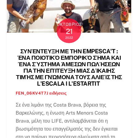
ΟΚΤΏΒΡΙΟΣ
21
2022
ΣΥΝΈΝΤΕΥΞΗ ΜΕ ΤΗΝ EMPESCA'T :
ΈΝΑ ΠΟΙΟΤΙΚΌ ΕΜΠΟΡΙΚΌ ΣΉΜΑ ΚΑΙ
ΈΝΑ ΣΎΣΤΗΜΑ ΆΜΕΣΩΝ ΠΩΛΉΣΕΩΝ
ΓΙΑ ΤΗΝ ΕΠΊΤΕΥΞΗ ΜΙΑΣ ΔΊΚΑΙΗΣ
ΤΙΜΉΣ ΜΕ ΓΝΏΜΟΝΑ ΤΟΥΣ ΑΛΙΕΊΣ ΤΗΣ
L'ESCALA I L'ESTARTIT
ειδήσεις
FEN_06KV4T7J
Σε ένα λιμάνι της Costa Brava, βόρεια της
Βαρκελώνης, η ένωση Arts Menors Costa
Brava, μέλη του LIFE, αντιλαμβάνεται ότι η
βιωσιμότητα του επαγγέλματός της δεν έγκειται
στο να παίρνει περισσότερα αλιεύματα από τη