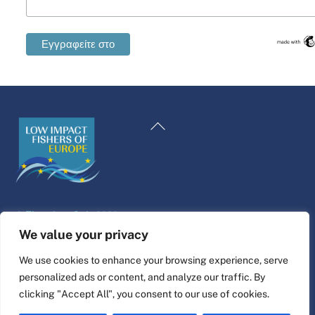
Swedish
Maltese
Επιστροφή
Spanish
στην
Romanian
κορυφή
Polish
Italian
©
Πλατφόρμα ζωής
2026
German
Σχεδιασμός και κατασκευή ιστοσελίδας από
alpha.coop
We value your privacy
French
Εικονογράφηση Fisher από τη Nina Cosford.
We use cookies to enhance your browsing experience, serve
Dutch
personalized ads or content, and analyze our traffic. By
Συνδέστε το
Croatian
clicking "Accept All", you consent to our use of cookies.