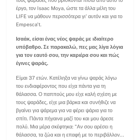
τους ψαράδες που βρίσκονται πίσω από αυτό το
έργο, τον Isaac Moya, ώστε τα άλλα μέλη του
LIFE να μάθουν περισσότερα γι' αυτόν και για το
Empesca't.
Ισαάκ, είσαι ένας νέος ψαράς με ιδιαίτερο
υπόβαθρο. Σε παρακαλώ, πες μας λίγα λόγια
για τον εαυτό σου, την καριέρα σου και πώς
έγινες ψαράς.
Είμαι 37 ετών. Κατέληξα να γίνω ψαράς λόγω
του ενδιαφέροντος που είχα πάντα για τη
θάλασσα. Ο παππούς μου είχε καλή σχέση με
τους ψαράδες, είχε μια βάρκα και συνήθιζε να
βγαίνει για ψάρεμα για να φέρει ψάρια για το
σπίτι. Πάντα πήγαινα μαζί του και μου άρεσε
πολύ. Μια μέρα σκέφτηκα: "Αν σου αρέσει η
θάλασσα, τα ζώα και η επαφή με το περιβάλλον...