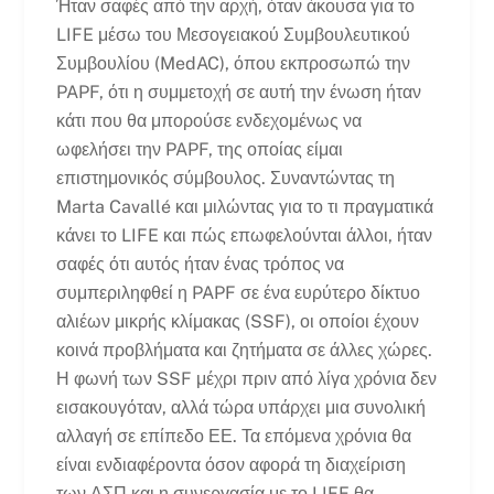
Ήταν σαφές από την αρχή, όταν άκουσα για το
LIFE μέσω του Μεσογειακού Συμβουλευτικού
Συμβουλίου (MedAC), όπου εκπροσωπώ την
PAPF, ότι η συμμετοχή σε αυτή την ένωση ήταν
κάτι που θα μπορούσε ενδεχομένως να
ωφελήσει την PAPF, της οποίας είμαι
επιστημονικός σύμβουλος. Συναντώντας τη
Marta Cavallé και μιλώντας για το τι πραγματικά
κάνει το LIFE και πώς επωφελούνται άλλοι, ήταν
σαφές ότι αυτός ήταν ένας τρόπος να
συμπεριληφθεί η PAPF σε ένα ευρύτερο δίκτυο
αλιέων μικρής κλίμακας (SSF), οι οποίοι έχουν
κοινά προβλήματα και ζητήματα σε άλλες χώρες.
Η φωνή των SSF μέχρι πριν από λίγα χρόνια δεν
εισακουγόταν, αλλά τώρα υπάρχει μια συνολική
αλλαγή σε επίπεδο ΕΕ. Τα επόμενα χρόνια θα
είναι ενδιαφέροντα όσον αφορά τη διαχείριση
των ΑΣΠ και η συνεργασία με το LIFE θα