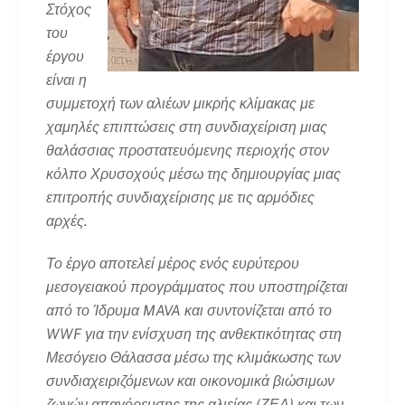
Στόχος
του
έργου
είναι η
συμμετοχή των αλιέων μικρής κλίμακας με
χαμηλές επιπτώσεις στη συνδιαχείριση μιας
θαλάσσιας προστατευόμενης περιοχής στον
κόλπο Χρυσοχούς μέσω της δημιουργίας μιας
επιτροπής συνδιαχείρισης με τις αρμόδιες
αρχές.
Το έργο αποτελεί μέρος ενός ευρύτερου
μεσογειακού προγράμματος που υποστηρίζεται
από το Ίδρυμα MAVA και συντονίζεται από το
WWF για την ενίσχυση της ανθεκτικότητας στη
Μεσόγειο Θάλασσα μέσω της κλιμάκωσης των
συνδιαχειριζόμενων και οικονομικά βιώσιμων
ζωνών απαγόρευσης της αλιείας (ΖΕΑ) και των