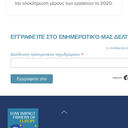
την ολοκλήρωση μέρους των εργασιών το 2020.
ΕΓΓΡΑΦΕΊΤΕ ΣΤΟ ΕΝΗΜΕΡΩΤΙΚΌ ΜΑΣ ΔΕΛΤ
*
υποδεικνύει ότ
*
Διεύθυνση ηλεκτρονικού ταχυδρομείου
Swedish
Maltese
Επιστροφή
Spanish
στην
Romanian
κορυφή