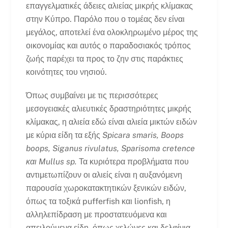
επαγγελματικές άδειες αλιείας μικρής κλίμακας
στην Κύπρο. Παρόλο που ο τομέας δεν είναι
μεγάλος, αποτελεί ένα ολοκληρωμένο μέρος της
οικονομίας και αυτός ο παραδοσιακός τρόπος
ζωής παρέχει τα προς το ζην στις παράκτιες
κοινότητες του νησιού.
Όπως συμβαίνει με τις περισσότερες
μεσογειακές αλιευτικές δραστηριότητες μικρής
κλίμακας, η αλιεία εδώ είναι αλιεία μικτών ειδών
με κύρια είδη τα εξής
Spicara smaris, Boops
boops, Siganus rivulatus, Sparisoma cretence
και Mullus sp.
Τα κυριότερα προβλήματα που
αντιμετωπίζουν οι αλιείς είναι η αυξανόμενη
παρουσία χωροκατακτητικών ξενικών ειδών,
όπως τα τοξικά pufferfish και lionfish, η
αλληλεπίδραση με προστατευόμενα και
απειλούμενα είδη, όπως χελώνες και δελφίνια