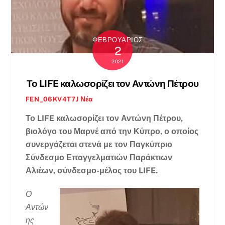
ΦΕΒΡΟΥΆΡΙΟΣ
2
2021
Το LIFE καλωσορίζει τον Αντώνη Πέτρου
Νέα
FEN_06KV4T7J
Το LIFE καλωσορίζει τον Αντώνη Πέτρου,
βιολόγο του Μαρνέ από την Κύπρο, ο οποίος
συνεργάζεται στενά με τον Παγκύπριο
Σύνδεσμο Επαγγελματιών Παράκτιων
Αλιέων, σύνδεσμο-μέλος του LIFE.
Ο
Αντών
ης