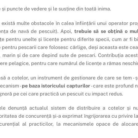
 și puncte de vedere și le susține din toată inima.
, există multe obstacole în calea înființării unui operator pr
nța de navă de pescuit). Apoi,
trebuie să se obțină o mult
e pentru unelte și licențe pentru diferite specii, cum ar fi 
țe pentru pescarii care folosesc cârlige, deși aceasta este c
l marin și de care depind sute de pescari. Contribuția aces
ulere pelagice, pentru care numărul de licențe a rămas nesch
să a cotelor, un instrument de gestionare de care se tem - și
mecanism -
pe baza istoricului capturilor
- care este profund 
 ignoră pe cei care practică un pescuit cu impact redus.
e denunță actualul sistem de distribuire a cotelor și nu
ritatea de concurență și-a exprimat îngrijorarea cu privire l
ncurențial al practicilor, la mecanismele opace de alocare