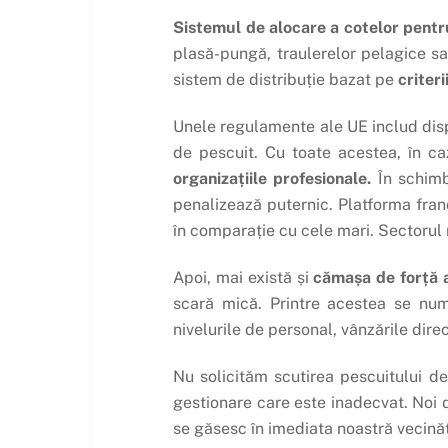
Sistemul de alocare a cotelor pentr
plasă-pungă, traulerelor pelagice sau
sistem de distribuție bazat pe
criter
Unele regulamente ale UE includ dispo
de pescuit. Cu toate acestea, în c
organizațiile profesionale.
În schimb
penalizează puternic. Platforma fra
în comparație cu cele mari. Sectorul n
Apoi, mai există și
cămașa de forță 
scară mică. Printre acestea se num
nivelurile de personal, vânzările dire
Nu solicităm scutirea pescuitului d
gestionare care este inadecvat. Noi d
se găsesc în imediata noastră vecinăt