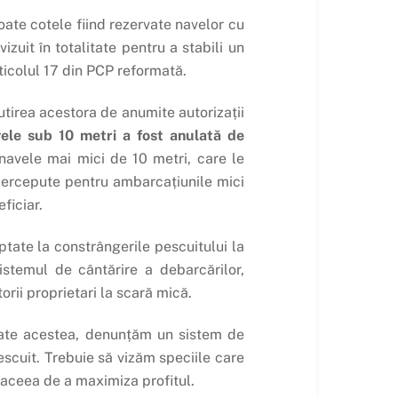
oate cotele fiind rezervate navelor cu
zuit în totalitate pentru a stabili un
ticolul 17 din PCP reformată.
utirea acestora de anumite autorizații
ele sub 10 metri a fost anulată de
avele mai mici de 10 metri, care le
percepute pentru ambarcațiunile mici
ficiar.
ptate la constrângerile pescuitului la
stemul de cântărire a debarcărilor,
rii proprietari la scară mică.
toate acestea, denunțăm un sistem de
escuit. Trebuie să vizăm speciile care
e aceea de a maximiza profitul.