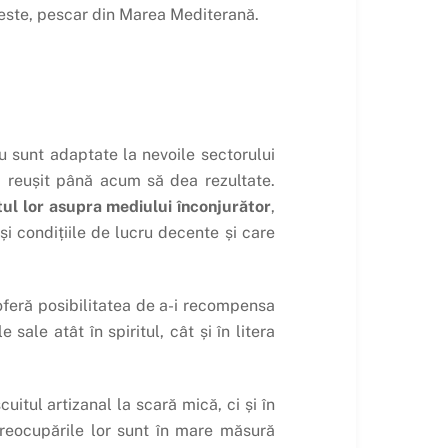
Reste, pescar din Marea Mediterană.
u sunt adaptate la nevoile sectorului
a reușit până acum să dea rezultate.
tul lor asupra mediului înconjurător
,
 condițiile de lucru decente și care
 oferă posibilitatea de a-i recompensa
sale atât în spiritul, cât și în litera
uitul artizanal la scară mică, ci și în
 Preocupările lor sunt în mare măsură