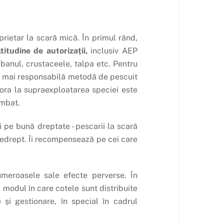
oprietar la scară mică. În primul rând,
itudine de autorizații,
inclusiv AEP
bibanul, crustaceele, talpa etc. Pentru
ea mai responsabilă metodă de pescuit
tora la supraexploatarea speciei este
imbat.
 pe bună dreptate - pescarii la scară
nedrept. Îi recompensează pe cei care
meroasele sale efecte perverse. În
a modul în care cotele sunt distribuite
 și gestionare, în special în cadrul