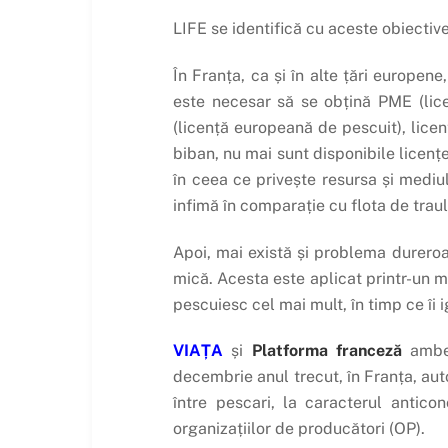
LIFE se identifică cu aceste obiective
În Franța, ca și în alte țări europene
este necesar să se obțină PME (lice
(licență europeană de pescuit), licenț
biban, nu mai sunt disponibile licen
în ceea ce privește resursa și mediu
infimă în comparație cu flota de tra
Apoi, mai există și problema dureroa
mică. Acesta este aplicat printr-un 
pescuiesc cel mai mult, în timp ce îi
VIAȚA
și
Platforma franceză
ambel
decembrie anul trecut, în Franța, auto
între pescari, la caracterul antico
organizațiilor de producători (OP).