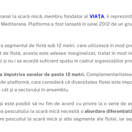
izanal la scară mică, membru fondator al
VIAȚA
, îi reprezin
n Mediterana. Platforma a fost lansată în iunie 2012 de un gr
ra segmentul de flotă sub 12 metri, care utilizează în mod 
 de flotă, acesta este adesea marginalizat, tratat în mod inc
și nu i se acordă suficient spațiu în cadrul organizațiilor pr
a împotriva navelor de peste 12 metri.
Complementaritatea ac
de platformă, care consideră că diversitatea flotei este i
, cât și a sectorului în ansamblu.
i este posibil să nu fim de acord cu privire la o serie de as
ea pescuitului la scară mică necesită o
abordare diferențiată
re pescuitul la scară mică și alte segmente ale flotei, iar 