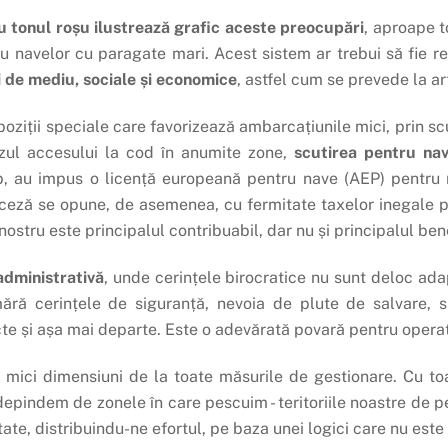
u tonul roșu ilustrează grafic aceste preocupări
, aproape t
 navelor cu paragate mari. Acest sistem ar trebui să fie revi
ii de mediu, sociale și economice
, astfel cum se prevede la ar
ziții speciale care favorizează ambarcațiunile mici, prin sc
azul accesului la cod în anumite zone,
scutirea pentru nav
, au impus o licență europeană pentru nave (AEP) pentru n
nceză se opune, de asemenea, cu fermitate taxelor inegale 
ostru este principalul contribuabil, dar nu și principalul bene
administrativă
, unde cerințele birocratice nu sunt deloc ada
ără cerințele de siguranță, nevoia de plute de salvare, si
cte și așa mai departe. Este o adevărată povară pentru operato
e mici dimensiuni de la toate măsurile de gestionare. Cu 
epindem de zonele în care pescuim - teritoriile noastre de p
ate, distribuindu-ne efortul, pe baza unei logici care nu est