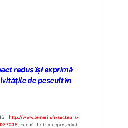
pact redus își exprimă
vitățile de pescuit în
2016
http://www.lemarin.fr/secteurs-
45037035
, scrisă de trei copreședinți