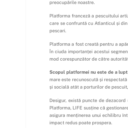
preocupările noastre.
Platforma franceză a pescuitului art
care se confruntă cu Atlanticul și di
pescari.
Platforma a fost creată pentru a apă
În ciuda importanței acestui segment
mod corespunzător de către autorități 
Scopul platformei nu este de a lupt
mare este recunoscută și respectată 
și socială atât a porturilor de pescuit
Desigur, există puncte de dezacord ș
Platforma, LIFE susține că gestionar
asigura menținerea unui echilibru înt
impact redus poate prospera.