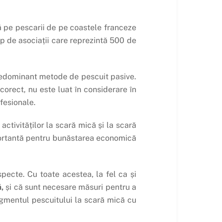
tă pe pescarii de pe coastele franceze
up de asociații care reprezintă 500 de
predominant metode de pescuit pasive.
orect, nu este luat în considerare în
ofesionale.
tivităților la scară mică și la scară
mportantă pentru bunăstarea economică
pecte. Cu toate acestea, la fel ca și
,
și că sunt necesare măsuri pentru a
segmentul pescuitului la scară mică cu