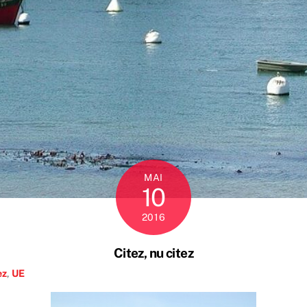
MAI
10
2016
Citez, nu citez
ez
,
UE