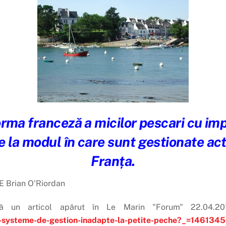
forma franceză a micilor pescari cu im
re la modul în care sunt gestionate acti
Franța.
E Brian O'Riordan
pă un articol apărut în Le Marin "Forum" 22.04.
un-systeme-de-gestion-inadapte-la-petite-peche?_=14613