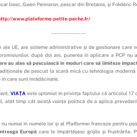
scar basc, Gwen Pennarun, pescar din Bretania, și Frédéric 
http://www.plateforme-petite-peche.fr/
-------------------
 ale UE, are sisteme administrative și de gestionare care n
 promisiunilor, după doi ani, punerea în aplicare a PCP nu 
care au ales să pescuiască în moduri care să limiteze impac
diționale de pescuit la scară mică cu tehnologia modernă și
 în care sunt înrădăcinate.
zent,
VIAȚA
este optimist în privința faptului că articolul 17
atât timp cât există voința politică de a aplica prevederile 
 nu numai în numele lor și al Platformei franceze pentru pesc
 întreaga Europă
care le împărtășesc grijile și frustrările.