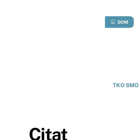
Preskoči
na
sadržaj
DOM
TKO SMO 
Citat