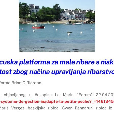
ancuska platforma za male ribare s nis
tost zbog načina upravljanja ribarst
tforma Brian O'Riordan
ka objavljenog u časopisu Le Marin “Forum” 22.04.2
un-systeme-de-gestion-inadapte-la-petite-peche?_=14613
arie Vergez, baskijska ribica, Gwen Pennarun, ribica iz B