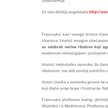
Sredozemlja.
Za više detalja pogledajte
http://ww
Francuska, kao i mnoge države članic
ribarstva. Unatoč mnogim obećanjima,
su odabrali načine ribolova koji og
modernom tehnologijom i pristojnim uv
Unatoč nedostatku isporuke do dan
ribolovom, sve dok postoji politička 
Autori članka u nastavku govore ne s
koji dijele svoje brige i frustracije. N
Francuska platforma malog obrtnič
Atlantiku i iz Mediterana. Platformu 