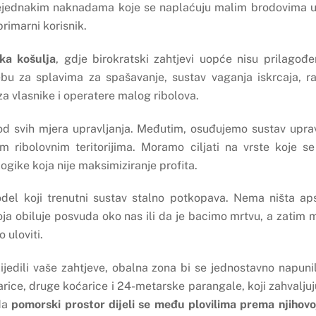
 nejednakim naknadama koje se naplaćuju malim brodovima u
 primarni korisnik.
ka košulja
, gdje birokratski zahtjevi uopće nisu prilagođ
rebu za splavima za spašavanje, sustav vaganja iskrcaja, r
t za vlasnike i operatere malog ribolova.
d svih mjera upravljanja. Međutim, osuđujemo sustav upravl
 ribolovnim teritorijima. Moramo ciljati na vrste koje se
ogike koja nije maksimiziranje profita.
model koji trenutni sustav stalno potkopava. Nema ništa 
oja obiluje posvuda oko nas ili da je bacimo mrtvu, a zatim 
 uloviti.
lijedili vaše zahtjeve, obalna zona bi se jednostavno napunil
ice, druge koćarice i 24-metarske parangale, koji zahvalju
 da
pomorski prostor dijeli se među plovilima prema njihovoj 