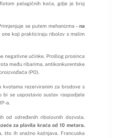
flotom pelagičnih koća, gdje je broj
m. Primjenjuje se putem mehanizma –
na
 one koji prakticiraju ribolov s malim
ne negativne učinke. Prošlog prosinca
 kvota među ribarima, antikonkurentske
proizvođača (PO).
m kvotama rezerviranim za brodove s
ko bi se uspostavio sustav raspodjele
RP-a.
h od određenih ribolovnih dozvola.
uzeće za plovila kraća od 10 metara.
, što ih snažno kažnjava. Francuska