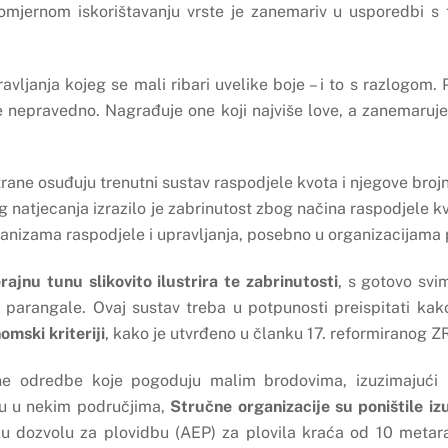
komjernom iskorištavanju vrste je zanemariv u usporedbi s 
pravljanja kojeg se mali ribari uvelike boje – i to s razlogo
je nepravedno. Nagrađuje one koji najviše love, a zanemaruje
rane osuđuju trenutni sustav raspodjele kvota i njegove broj
nog natjecanja izrazilo je zabrinutost zbog načina raspodjele
anizama raspodjele i upravljanja, posebno u organizacijama 
ajnu tunu slikovito ilustrira te zabrinutosti
, s gotovo svi
e parangale. Ovaj sustav treba u potpunosti preispitati ka
omski kriteriji
, kako je utvrđeno u članku 17. reformiranog Z
ne odredbe koje pogoduju malim brodovima, izuzimajući i
ru u nekim područjima,
Stručne organizacije su poništile iz
u dozvolu za plovidbu (AEP) za plovila kraća od 10 metara