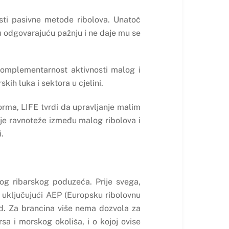
sti pasivne metode ribolova. Unatoč
u odgovarajuću pažnju i ne daje mu se
komplementarnost aktivnosti malog i
ih luka i sektora u cjelini.
orma, LIFE tvrdi da upravljanje malim
je ravnoteže između malog ribolova i
.
g ribarskog poduzeća. Prije svega,
uključujući AEP (Europsku ribolovnu
 itd. Za brancina više nema dozvola za
sa i morskog okoliša, i o kojoj ovise