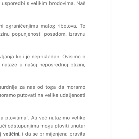
 usporedbi s velikim brodovima. Naš
eni ograničenjima malog ribolova. To
azinu popunjenosti posadom, izravnu
janja koji je neprikladan. Ovisimo o
 nalaze u našoj neposrednoj blizini,
apsurdnije za nas od toga da moramo
moramo putovati na velike udaljenosti
a plovilima”. Ali već nalazimo velike
jući odstupanjima mogu ploviti unutar
veličini,
i da se primijenjena pravila