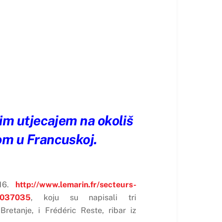
kim utjecajem na okoliš
vom u Francuskoj.
016.
http://www.lemarin.fr/secteurs-
45037035
, koju su napisali tri
retanje, i Frédéric Reste, ribar iz