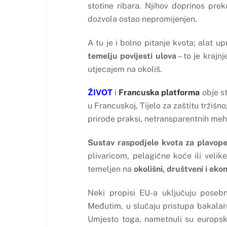
stotine ribara. Njihov doprinos pre
dozvola ostao nepromijenjen.
A tu je i bolno pitanje kvota; alat u
temelju povijesti ulova
– to je krajn
utjecajem na okoliš.
ŽIVOT
i
Francuska platforma
obje st
u Francuskoj, Tijelo za zaštitu tržiš
prirode praksi, netransparentnih meh
Sustav raspodjele kvota za plavoper
plivaricom, pelagične koće ili velik
temeljen na
okolišni, društveni i ekon
Neki propisi EU-a uključuju poseb
Međutim, u slučaju pristupa bakala
Umjesto toga, nametnuli su europsk