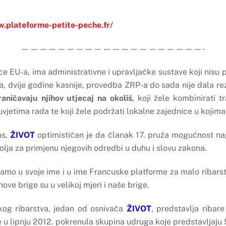
w.plateforme-petite-peche.fr/
————————————————————-
e EU-a, ima administrativne i upravljačke sustave koji nis
 dvije godine kasnije, provedba ZRP-a do sada nije dala re
raničavaju njihov utjecaj na okoliš
, koji žele kombinirati 
jetima rada te koji žele podržati lokalne zajednice u kojima 
as,
ŽIVOT
optimističan je da članak 17. pruža mogućnost nag
volja za primjenu njegovih odredbi u duhu i slovu zakona.
amo u svoje ime i u ime Francuske platforme za malo ribarst
jihove brige su u velikoj mjeri i naše brige.
kog ribarstva, jedan od osnivača
ŽIVOT
, predstavlja ribar
je u lipnju 2012. pokrenula skupina udruga koje predstavljaju 