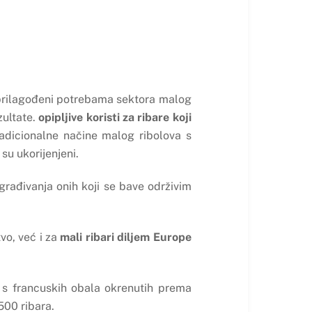
u prilagođeni potrebama sektora malog
zultate.
opipljive koristi za ribare koji
tradicionalne načine malog ribolova s
su ukorijenjeni.
rađivanja onih koji se bave održivim
vo, već i za
mali ribari diljem Europe
e s francuskih obala okrenutih prema
500 ribara.