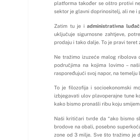
platforma također se oštro protivi
sektor je glavni doprinositelj, ali ne i
Zatim tu je i
administrativna luđač
uključuje sigurnosne zahtjeve, pot
prodaju i tako dalje. To je pravi tere
Ne tražimo izuzeće malog ribolova o
područjima na kojima lovimo – našim
raspoređujući svoj napor, na temelju l
To je filozofija i socioekonomski 
izbjegavati ulov plavoperajne tune k
kako bismo pronašli ribu koju smijemo
Naši kritičari tvrde da “ako bismo s
brodove na obali, posebno superkoćar
zone od 3 milje. Sve što tražimo je