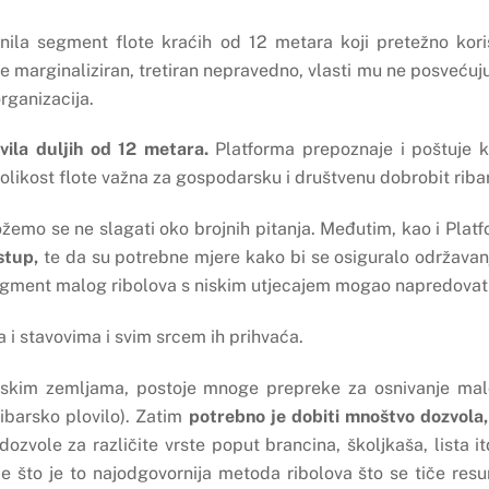
nila segment flote kraćih od 12 metara koji pretežno kori
je marginaliziran, tretiran nepravedno, vlasti mu ne posvećuj
rganizacija.
vila duljih od 12 metara.
Platforma prepoznaje i poštuje 
likost flote važna za gospodarsku i društvenu dobrobit ribarsk
žemo se ne slagati oko brojnih pitanja. Međutim, kao i Platf
stup,
te da su potrebne mjere kako bi se osiguralo održavan
segment malog ribolova s niskim utjecajem mogao napredovati
a i stavovima i svim srcem ih prihvaća.
pskim zemljama, postoje mnoge prepreke za osnivanje malo
ibarsko plovilo). Zatim
potrebno je dobiti mnoštvo dozvola,
 dozvole za različite vrste poput brancina, školjkaša, lista
me što je to najodgovornija metoda ribolova što se tiče resur