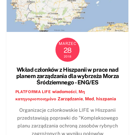
MARZEC
28
2018
Wkład członków z Hiszpanii w prace nad
planem zarządzania dla wybrzeża Morza
Śródziemnego - ENG/ES
wiadomości
,
Μη
PLATFORMA LIFE
κατηγοριοποιημένο
Zarządzanie
,
Med
,
hiszpania
Organizacje członkowskie LIFE w Hiszpanii
przedstawiają poprawki do "Kompleksowego
planu zarządzania ochroną zasobów rybnych
zagrożonych w wyniku połowów