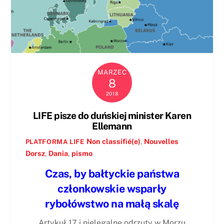
MARZEC
8
2018
LIFE pisze do duńskiej minister Karen
Ellemann
Non classifié(e)
,
Nouvelles
PLATFORMA LIFE
Dorsz
,
Dania
,
pismo
Czas, by bałtyckie państwa
członkowskie wsparły
rybołówstwo na małą skalę
Artykuł 17 i nielegalne odrzuty w Morzu