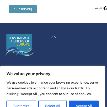
Swedish
Maltese
Powrót
Spanish
na
Romanian
górę
Italian
Greek
©
Platforma życia
2026
German
Projekt i wykonanie strony internetowej przez
alfa.coop
We value your privacy
French
Ilustracje Fisher autorstwa Niny Cosford.
We use cookies to enhance your browsing experience, serve
Dutch
personalized ads or content, and analyze our traffic. By
Połącz
Croatian
clicking "Accept All", you consent to our use of cookies.
English
Customize
Reject All
Accept All