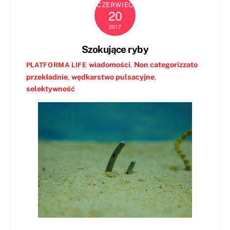
CZERWIEC
20
2017
Szokujące ryby
wiadomości
,
Non categorizzato
PLATFORMA LIFE
przekładnie
,
wędkarstwo pulsacyjne
,
selektywność