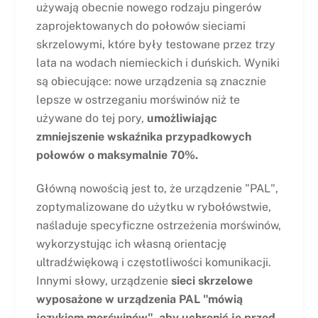
używają obecnie nowego rodzaju pingerów
zaprojektowanych do połowów sieciami
skrzelowymi, które były testowane przez trzy
lata na wodach niemieckich i duńskich. Wyniki
są obiecujące: nowe urządzenia są znacznie
lepsze w ostrzeganiu morświnów niż te
używane do tej pory,
umożliwiając
zmniejszenie wskaźnika przypadkowych
połowów o maksymalnie 70%.
Główną nowością jest to, że urządzenie "PAL",
zoptymalizowane do użytku w rybołówstwie,
naśladuje specyficzne ostrzeżenia morświnów,
wykorzystując ich własną orientację
ultradźwiękową i częstotliwości komunikacji.
Innymi słowy, urządzenie
sieci skrzelowe
wyposażone w urządzenia PAL "mówią
językiem morświnów", aby uchronić je przed