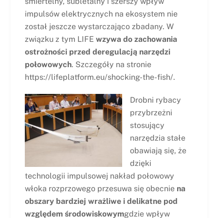
śmiertelny, subletalny i szerszy wpływ
impulsów elektrycznych na ekosystem nie
został jeszcze wystarczająco zbadany. W
związku z tym LIFE
wzywa do zachowania
ostrożności przed deregulacją narzędzi
połowowych
. Szczegóły na stronie
https://lifeplatform.eu/shocking-the-fish/.
Drobni rybacy
przybrzeżni
stosujący
narzędzia stałe
obawiają się, że
dzięki
technologii impulsowej nakład połowowy
włoka rozprzowego przesuwa się obecnie
na
obszary bardziej wrażliwe i delikatne pod
względem środowiskowym
gdzie wpływ