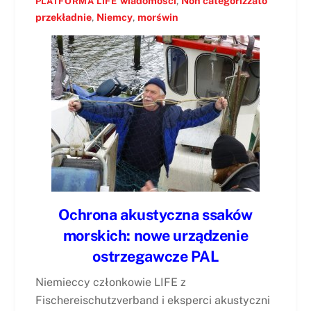
wiadomości
,
Non categorizzato
PLATFORMA LIFE
przekładnie
,
Niemcy
,
morświn
Ochrona akustyczna ssaków
morskich: nowe urządzenie
ostrzegawcze PAL
Niemieccy członkowie LIFE z
Fischereischutzverband i eksperci akustyczni