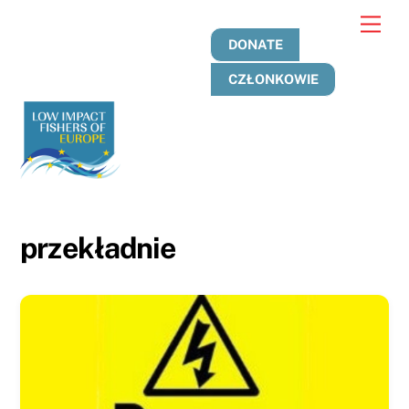
Przejdź
Men
do
DONATE
treści
CZŁONKOWIE
przekładnie