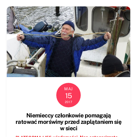
MAJ
15
2017
Niemieccy członkowie pomagają
ratować morświny przed zaplątaniem się
w sieci