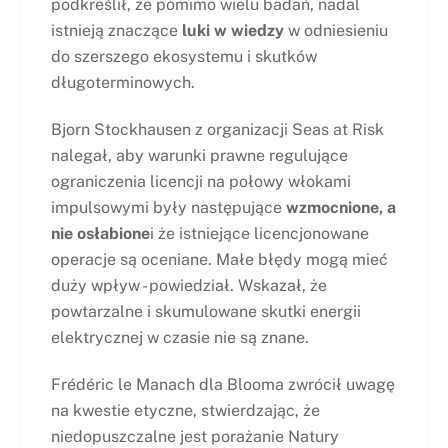
podkreślił, że pomimo wielu badań, nadal
istnieją znaczące
luki w wiedzy
w odniesieniu
do szerszego ekosystemu i skutków
długoterminowych.
Bjorn Stockhausen z organizacji Seas at Risk
nalegał, aby warunki prawne regulujące
ograniczenia licencji na połowy włokami
impulsowymi były następujące
wzmocnione, a
nie osłabione
i że istniejące licencjonowane
operacje są oceniane. Małe błędy mogą mieć
duży wpływ - powiedział. Wskazał, że
powtarzalne i skumulowane skutki energii
elektrycznej w czasie nie są znane.
Frédéric le Manach dla Blooma zwrócił uwagę
na kwestie etyczne, stwierdzając, że
niedopuszczalne jest porażanie Natury