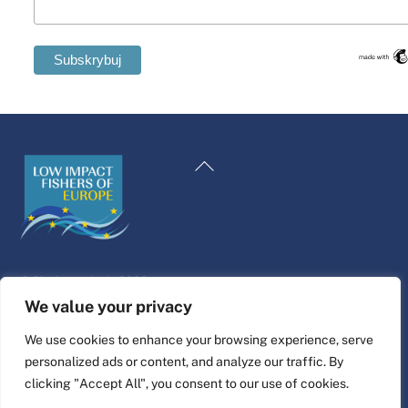
Swedish
Maltese
Powrót
Spanish
na
Romanian
górę
Italian
Greek
©
Platforma życia
2026
German
Projekt i wykonanie strony internetowej przez
alfa.coop
We value your privacy
French
Ilustracje Fisher autorstwa Niny Cosford.
We use cookies to enhance your browsing experience, serve
Dutch
personalized ads or content, and analyze our traffic. By
Połącz
Croatian
clicking "Accept All", you consent to our use of cookies.