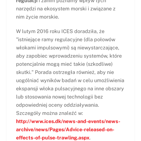
regulacji
i zanim poznamy wpływ tych
narzędzi na ekosystem morski i związane z
nim życie morskie.
W lutym 2016 roku ICES doradziła, że
"istniejące ramy regulacyjne (dla połowów
włokami impulsowymi) są niewystarczające,
aby zapobiec wprowadzeniu systemów, które
potencjalnie mogą mieć takie (szkodliwe)
skutki." Porada ostrzegła również, aby nie
uogólniać wyników badań w celu umożliwienia
ekspansji włoka pulsacyjnego na inne obszary
lub stosowania nowej technologii bez
odpowiedniej oceny oddziaływania.
Szczegóły można znaleźć w:
http://www.ices.dk/news-and-events/news-
archive/news/Pages/Advice-released-on-
effects-of-pulse-trawling.aspx
.