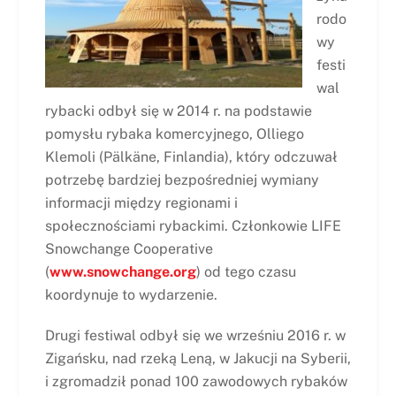
rodo
wy
festi
wal
rybacki odbył się w 2014 r. na podstawie
pomysłu rybaka komercyjnego, Olliego
Klemoli (Pälkäne, Finlandia), który odczuwał
potrzebę bardziej bezpośredniej wymiany
informacji między regionami i
społecznościami rybackimi. Członkowie LIFE
Snowchange Cooperative
(
www.snowchange.org
) od tego czasu
koordynuje to wydarzenie.
Drugi festiwal odbył się we wrześniu 2016 r. w
Zigańsku, nad rzeką Leną, w Jakucji na Syberii,
i zgromadził ponad 100 zawodowych rybaków