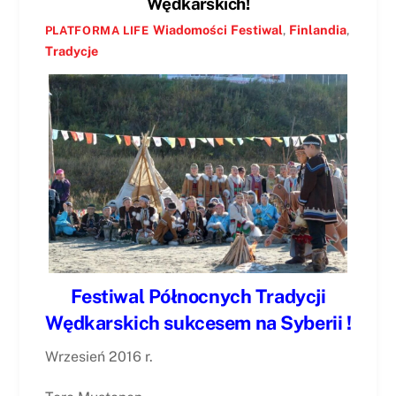
Wędkarskich!
Wiadomości
Festiwal
,
Finlandia
,
PLATFORMA LIFE
Tradycje
Festiwal Północnych Tradycji
Wędkarskich sukcesem na Syberii !
Wrzesień 2016 r.