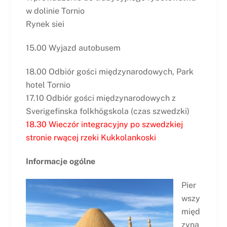
w dolinie Tornio
Rynek siei
15.00 Wyjazd autobusem
18.00 Odbiór gości międzynarodowych, Park
hotel Tornio
17.10 Odbiór gości międzynarodowych z
Sverigefinska folkhögskola (czas szwedzki)
18.30 Wieczór integracyjny po szwedzkiej
stronie rwącej rzeki Kukkolankoski
Informacje ogólne
Pier
wszy
międ
zyna