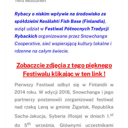
Tero Mustonen
Rybacy o niskim wpływie na środowisko ze
spółdzielni Kesälahti Fish Base (Finlandia)
,
wziął udział w
Festiwal Północnych Tradycji
Rybackich
organizowane przez Snowchange
Cooperative, sieć wspierającą kultury lokalne i
rdzenne na całym świecie.
Zobaczcie zdjęcia z tego pięknego
Festiwalu klikając w ten link !
Pierwszy Festiwal odbył się w Finlandii w
2014 roku. W edycji 2016, Snowchange i jego
partnerzy postanowili zorganizować festiwal
nad rzeką Leną w gminie Żigańsk, Republika
st
Sacha-Jakucja, Syberia (Rosja) w dniach 1.
th
do 5
września. Głównymi uczestnikami