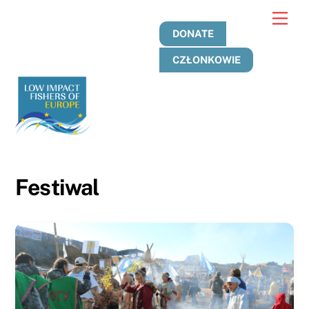
Przejdź
Men
do
DONATE
treści
CZŁONKOWIE
Festiwal