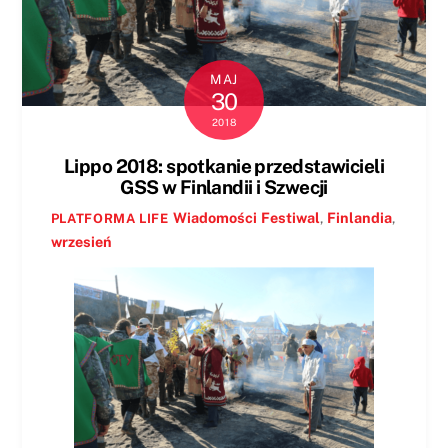
MAJ
30
2018
Lippo 2018: spotkanie przedstawicieli
GSS w Finlandii i Szwecji
Wiadomości
Festiwal
,
Finlandia
,
PLATFORMA LIFE
wrzesień