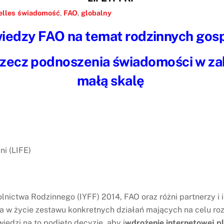
elles
świadomość
,
FAO
,
globalny
wiedzy FAO na temat rodzinnych gos
 rzecz podnoszenia świadomości w za
małą skalę
ni (LIFE)
ctwa Rodzinnego (IYFF) 2014, FAO oraz różni partnerzy i in
 w życie zestawu konkretnych działań mających na celu roz
edzi na to podjęto decyzję, aby i
wdrożenie internetowej p