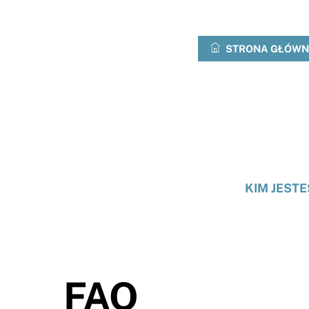
Przejdź
do
treści
STRONA GŁÓW
KIM JEST
FAO