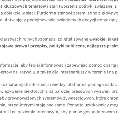
mat kluczowych tematów
i stan tworzenia polityki związanej
a obiekcie w sieci. Platforma stanowi zatem jedno z główny
nia ułatwiający podejmowanie świadomych decyzji dotycząc
odarstwach rolnych gromadzi zdigitalizowane
wysokiej jakoś
ajowe prawa i przepisy, polityki publiczne, najlepsze prakt
 informacje, aby lepiej informować i zapewniać pomoc opart
ertów ds. rozwoju, a także dla interesariuszy w terenie i na 
i różnorodnych informacji i wiedzy, platforma pomaga nada
iązywanie niektórych z najbardziej prasowych wyzwań, przed
zeby zrównoważonych systemów żywnościowych, które chroni
ia, przed którymi stają one same. Ponadto użytkownicy mog
ntrali i na poziomie terenowym, aby pomóc gospodarstwom 