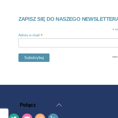
ZAPISZ SIĘ DO NASZEGO NEWSLETTER
*
oz
*
Adres e-mail
Powrót
Połącz
na
górę