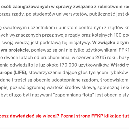
h osób zaangażowanych w sprawy związane z rolnictwem r
 przez rządy, po studentów uniwersytetów, publiczność jest 
 światowym uczestnikom i punktom centralnym z rządów kr
ych wyznaczonych przez swoje rządy oraz kolejnych 100 po
ę swoją wiedzą jest podstawą tej inicjatywy.
W związku z tym
tym projekcie,
ponieważ są oni nie tylko użytkownikami FFKP,
 Po dwóch latach od uruchomienia, w czerwcu 2015 roku, ba
ia odwiedziło je już około 170 000 użytkowników.
Wśród t
urope (LIFE),
stowarzyszenie dające głos tysiącom rybaków
P dane i treści są obecnie udostępniane rządom, środowisk
lepiej poznać ogromną wartość środowiskową, społeczną i e
 zbyt długo byli nazywani "zapomnianą flotą" jest obecnie s
esz dowiedzieć się więcej? Poznaj stronę FFKP klikając tut