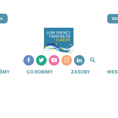
NA
DO
Szukaj
.
na
stronie
EŚMY
CO ROBIMY
ZASOBY
WES