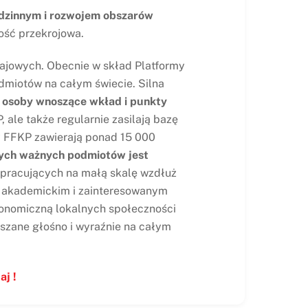
odzinnym i rozwojem obszarów
dość przekrojowa.
ajowych. Obecnie w skład Platformy
dmiotów na całym świecie. Silna
 osoby wnoszące wkład i punkty
 ale także regularnie zasilają bazę
zy FFKP zawierają ponad 15 000
ych ważnych podmiotów jest
 pracujących na małą skalę wzdłuż
om akademickim i zainteresowanym
konomiczną lokalnych społeczności
łyszane głośno i wyraźnie na całym
aj !