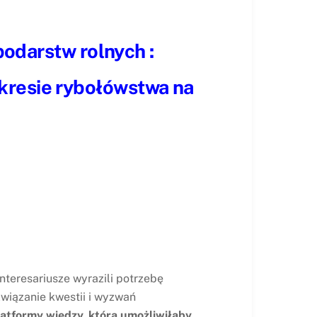
podarstw rolnych :
kresie rybołówstwa na
teresariusze wyrazili potrzebę
wiązanie kwestii i wyzwań
latformy wiedzy, która umożliwiłaby