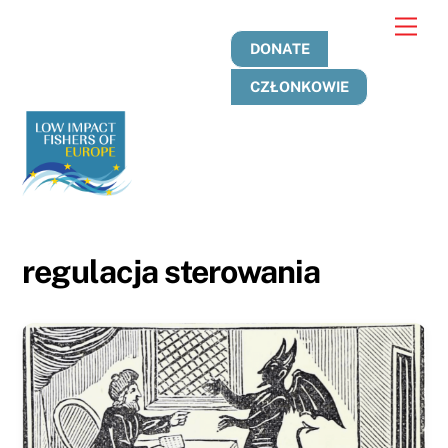
Przejdź
Men
do
DONATE
treści
CZŁONKOWIE
regulacja sterowania