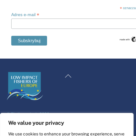
*
oznacza
*
Adres e-mail
Swedish
Maltese
Powrót
Spanish
na
Romanian
górę
Italian
Greek
©
Platforma życia
2026
German
Projekt i wykonanie strony internetowej przez
alfa.coop
We value your privacy
French
Ilustracje Fisher autorstwa Niny Cosford.
We use cookies to enhance your browsing experience, serve