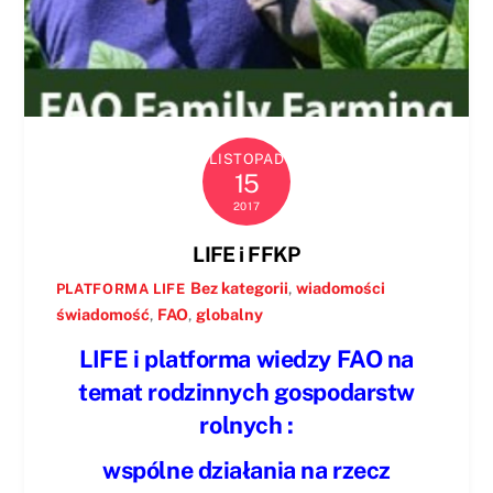
LISTOPAD
15
2017
LIFE i FFKP
Bez kategorii
,
wiadomości
PLATFORMA LIFE
świadomość
,
FAO
,
globalny
LIFE i platforma wiedzy FAO na
temat rodzinnych gospodarstw
rolnych :
wspólne działania na rzecz