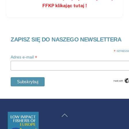
FFKP klikając tutaj !
ZAPISZ SIĘ DO NASZEGO NEWSLETTERA
*
oznacza
*
Adres e-mail
Swedish
Maltese
Powrót
Spanish
na
Romanian
górę