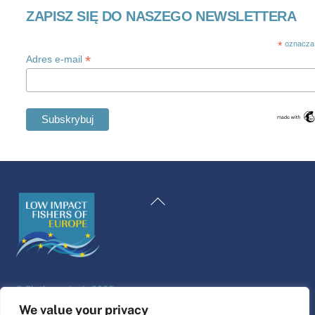
ZAPISZ SIĘ DO NASZEGO NEWSLETTERA
*
oznacza
*
Adres e-mail
Swedish
Maltese
Powrót
Spanish
na
Romanian
górę
Italian
Greek
©
Platforma życia
2026
German
Projekt i wykonanie strony internetowej przez
alfa.coop
We value your privacy