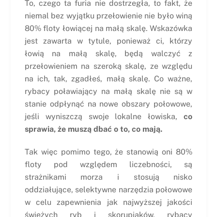
To, czego ta furia nie dostrzegła, to fakt, że
niemal bez wyjątku przełowienie nie było winą
80% floty łowiącej na małą skalę. Wskazówka
jest zawarta w tytule, ponieważ ci, którzy
łowią na małą skalę, będą walczyć z
przełowieniem na szeroką skalę, ze względu
na ich, tak, zgadłeś, małą skalę. Co ważne,
rybacy poławiający na małą skalę nie są w
stanie odpłynąć na nowe obszary połowowe,
jeśli wyniszczą swoje lokalne łowiska,
co
sprawia, że muszą dbać o to, co mają.
Tak więc pomimo tego, że stanowią oni 80%
floty pod względem liczebności, są
strażnikami morza i stosują nisko
oddziałujące, selektywne narzędzia połowowe
w celu zapewnienia jak najwyższej jakości
świeżych ryb i skorupiaków, rybacy