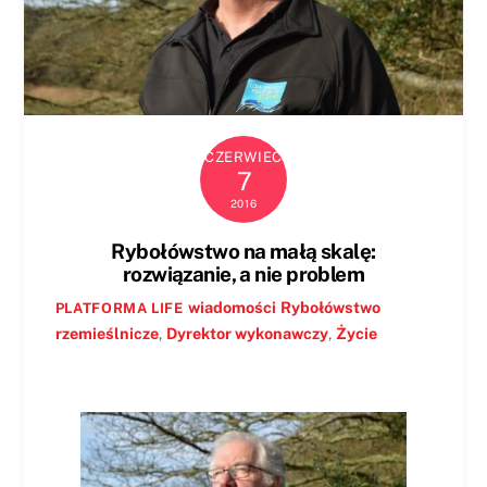
CZERWIEC
7
2016
Rybołówstwo na małą skalę:
rozwiązanie, a nie problem
wiadomości
Rybołówstwo
PLATFORMA LIFE
rzemieślnicze
,
Dyrektor wykonawczy
,
Życie