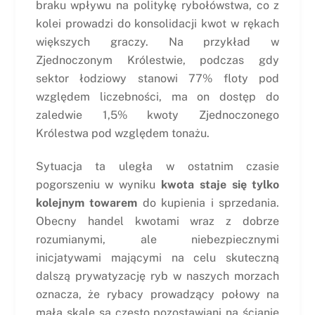
braku wpływu na politykę rybołówstwa, co z
kolei prowadzi do konsolidacji kwot w rękach
większych graczy. Na przykład w
Zjednoczonym Królestwie, podczas gdy
sektor łodziowy stanowi 77% floty pod
względem liczebności, ma on dostęp do
zaledwie 1,5% kwoty Zjednoczonego
Królestwa pod względem tonażu.
Sytuacja ta uległa w ostatnim czasie
pogorszeniu w wyniku
kwota staje się tylko
kolejnym towarem
do kupienia i sprzedania.
Obecny handel kwotami wraz z dobrze
rozumianymi, ale niebezpiecznymi
inicjatywami mającymi na celu skuteczną
dalszą prywatyzację ryb w naszych morzach
oznacza, że rybacy prowadzący połowy na
małą skalę są często pozostawiani na ścianie