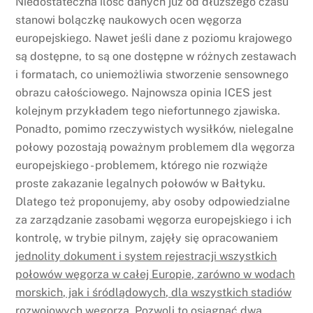
Niedostateczna ilość danych już od dłuższego czasu
stanowi bolączkę naukowych ocen węgorza
europejskiego. Nawet jeśli dane z poziomu krajowego
są dostępne, to są one dostępne w różnych zestawach
i formatach, co uniemożliwia stworzenie sensownego
obrazu całościowego. Najnowsza opinia ICES jest
kolejnym przykładem tego niefortunnego zjawiska.
Ponadto, pomimo rzeczywistych wysiłków, nielegalne
połowy pozostają poważnym problemem dla węgorza
europejskiego - problemem, którego nie rozwiąże
proste zakazanie legalnych połowów w Bałtyku.
Dlatego też proponujemy, aby osoby odpowiedzialne
za zarządzanie zasobami węgorza europejskiego i ich
kontrolę, w trybie pilnym, zajęły się opracowaniem
jednolity dokument i system rejestracji wszystkich
połowów węgorza w całej Europie, zarówno w wodach
morskich, jak i śródlądowych, dla wszystkich stadiów
rozwojowych węgorza
. Pozwoli to osiągnąć dwa