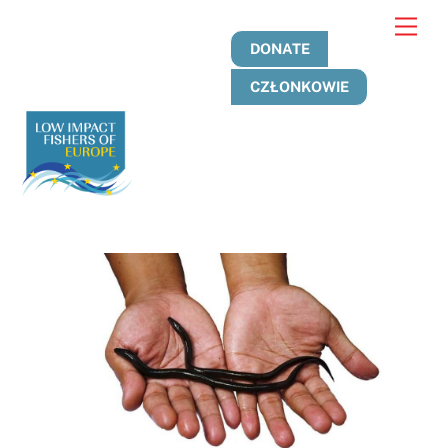
Przejdź
Men
do
DONATE
treści
CZŁONKOWIE