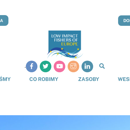
NA
DO
Szukaj
.
na
stronie
EŚMY
CO ROBIMY
ZASOBY
WES