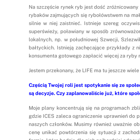
Na szczęście rynek ryb jest dość zróżnicowany 
rybaków zajmujących się rybołówstwem na małą s
silnie w niej zaistnieć. Istnieje szereg ocz
superświeży, poławiany w sposób zrównoważony
lokalnych, np. w południowej Szwecji, Szlezw
bałtyckich. Istnieją zachęcające przykłady z 
konsumenta gotowego zapłacić więcej za ryby n
Jestem przekonany, że LIFE ma tu jeszcze wiele 
Częścią Twojej roli jest spotykanie się ze sp
są decyzje. Czy zaplanowaliście już, które spo
Moje plany koncentrują się na programach zb
gdzie ICES zaleca ograniczenie uprawnień do p
naszych członków. Musimy również uważnie obs
cenę unikać powtórzenia się sytuacji z zachod