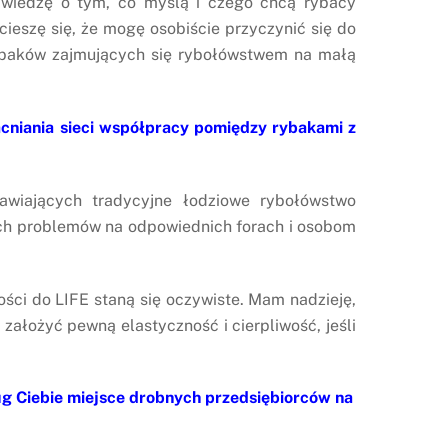
 wiedzę o tym, co myślą i czego chcą rybacy
cieszę się, że mogę osobiście przyczynić się do
ybaków zajmujących się rybołówstwem na małą
acniania sieci współpracy pomiędzy rybakami z
wiających tradycyjne łodziowe rybołówstwo
ych problemów na odpowiednich forach i osobom
ści do LIFE staną się oczywiste. Mam nadzieję,
założyć pewną elastyczność i cierpliwość, jeśli
g Ciebie miejsce drobnych przedsiębiorców na