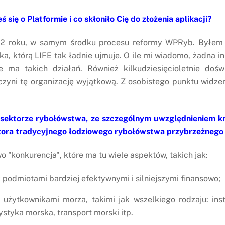
się o Platformie i co skłoniło Cię do złożenia aplikacji?
2012 roku, w samym środku procesu reformy WPRyb. Byłe
a, którą LIFE tak ładnie ujmuje. O ile mi wiadomo, żadna i
 ma takich działań. Również kilkudziesięcioletnie doś
zyni tę organizację wyjątkową. Z osobistego punktu widze
 sektorze rybołówstwa, ze szczególnym uwzględnieniem kr
ktora tradycyjnego łodziowego rybołówstwa przybrzeżnego
 "konkurencja", które ma tu wiele aspektów, takich jak:
podmiotami bardziej efektywnymi i silniejszymi finansowo;
użytkownikami morza, takimi jak wszelkiego rodzaju: ins
styka morska, transport morski itp.