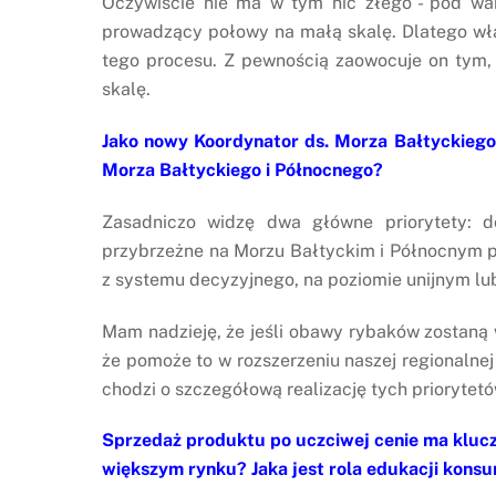
Oczywiście nie ma w tym nic złego - pod wa
prowadzący połowy na małą skalę. Dlatego właśn
tego procesu. Z pewnością zaowocuje on tym
skalę.
Jako nowy Koordynator ds. Morza Bałtyckiego 
Morza Bałtyckiego i Północnego?
Zasadniczo widzę dwa główne priorytety: 
przybrzeżne na Morzu Bałtyckim i Północnym p
z systemu decyzyjnego, na poziomie unijnym lu
Mam nadzieję, że jeśli obawy rybaków zostaną 
że pomoże to w rozszerzeniu naszej regionalnej
chodzi o szczegółową realizację tych priorytetó
Sprzedaż produktu po uczciwej cenie ma klucz
większym rynku? Jaka jest rola edukacji kons