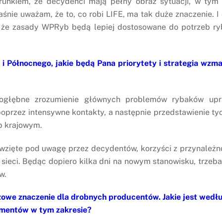
runkiem, że decydenci mają pełny obraz sytuacji, w tym
ie uważam, że to, co robi LIFE, ma tak duże znaczenie. I 
, że zasady WPRyb będą lepiej dostosowane do potrzeb r
i Północnego, jakie będą Pana priorytety i strategia wzm
dogłębne zrozumienie głównych problemów rybaków upra
oprzez intensywne kontakty, a następnie przedstawienie t
b krajowym.
wzięte pod uwagę przez decydentów, korzyści z przynależno
 sieci. Będąc dopiero kilka dni na nowym stanowisku, trzeba 
w.
owe znaczenie dla drobnych producentów. Jakie jest wedłu
umentów w tym zakresie?