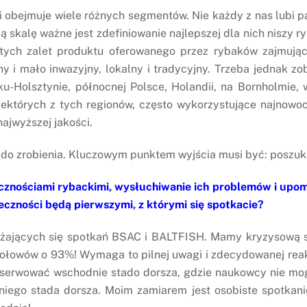
i obejmuje wiele różnych segmentów. Nie każdy z nas lubi 
kalę ważne jest zdefiniowanie najlepszej dla nich niszy ry
ywistych zalet produktu oferowanego przez rybaków zajmuj
 i mało inwazyjny, lokalny i tradycyjny. Trzeba jednak zo
iku-Holsztynie, północnej Polsce, Holandii, na Bornholmie
niektórych z tych regionów, często wykorzystujące najnowo
ajwyższej jakości.
do zrobienia. Kluczowym punktem wyjścia musi być: poszukiwa
ołecznościami rybackimi, wysłuchiwanie ich problemów i upo
łeczności będą pierwszymi, z którymi się spotkacie?
liżających się spotkań BSAC i BALTFISH. Mamy kryzysową s
ołowów o 93%! Wymaga to pilnej uwagi i zdecydowanej reakcj
erwować wschodnie stado dorsza, gdzie naukowcy nie mogą
niego stada dorsza. Moim zamiarem jest osobiste spotkani