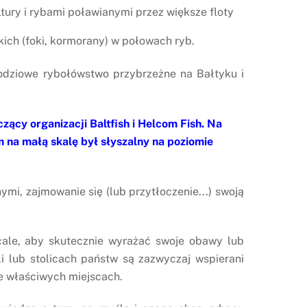
ury i rybami poławianymi przez większe floty
ich (foki, kormorany) w połowach ryb.
dziowe rybołówstwo przybrzeżne na Bałtyku i
cy organizacji Baltfish i Helcom Fish. Na
na małą skalę był słyszalny na poziomie
mi, zajmowanie się (lub przytłoczenie...) swoją
ale, aby skutecznie wyrażać swoje obawy lub
 lub stolicach państw są zazwyczaj wspierani
e właściwych miejscach.