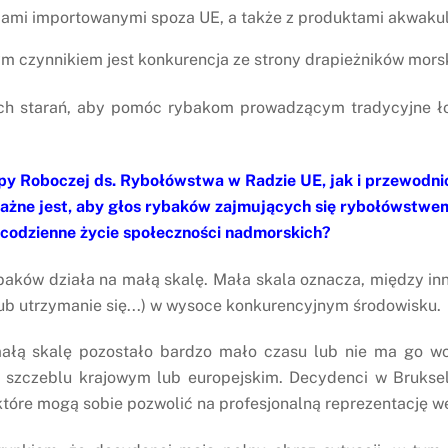
ami importowanymi spoza UE, a także z produktami akwakult
m czynnikiem jest konkurencja ze strony drapieżników morsk
ich starań, aby pomóc rybakom prowadzącym tradycyjne ło
 Roboczej ds. Rybołówstwa w Radzie UE, jak i przewodniczą
żne jest, aby głos rybaków zajmujących się rybołówstwem 
 codzienne życie społeczności nadmorskich?
aków działa na małą skalę. Mała skala oznacza, między inny
(lub utrzymanie się...) w wysoce konkurencyjnym środowisku.
ą skalę pozostało bardzo mało czasu lub nie ma go wc
 szczeblu krajowym lub europejskim. Decydenci w Brukseli
które mogą sobie pozwolić na profesjonalną reprezentację w