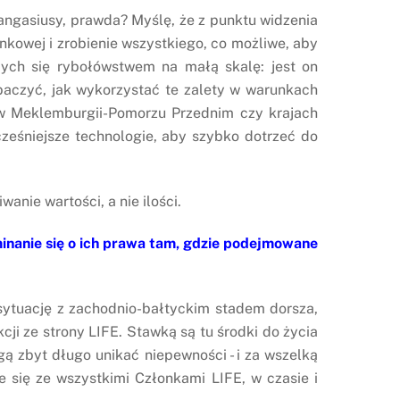
pangasiusy, prawda? Myślę, że z punktu widzenia
nkowej i zrobienie wszystkiego, co możliwe, aby
ących się rybołówstwem na małą skalę: jest on
baczyć, jak wykorzystać te zalety w warunkach
, w Meklemburgii-Pomorzu Przednim czy krajach
cześniejsze technologie, aby szybko dotrzeć do
nie wartości, a nie ilości.
minanie się o ich prawa tam, gdzie podejmowane
ytuację z zachodnio-bałtyckim stadem dorsza,
i ze strony LIFE. Stawką są tu środki do życia
 zbyt długo unikać niepewności - i za wszelką
e się ze wszystkimi Członkami LIFE, w czasie i