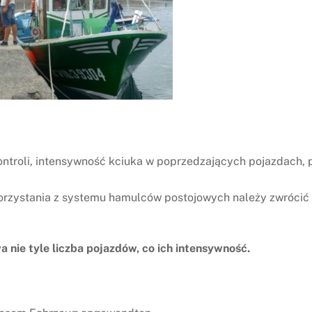
ntroli, intensywność kciuka w poprzedzających pojazdach,
orzystania z systemu hamulców postojowych należy zwrócić
 nie tyle liczba pojazdów, co ich intensywność.