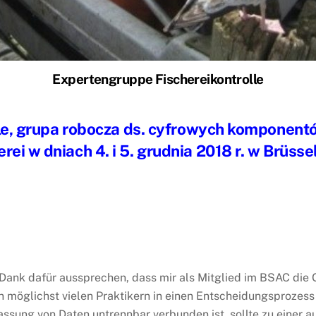
Expertengruppe Fischereikontrolle
le, grupa robocza ds. cyfrowych komponentó
rei w dniach 4. i 5. grudnia 2018 r. w Brüssel
ank dafür aussprechen, dass mir als Mitglied im BSAC die 
 möglichst vielen Praktikern in einen Entscheidungsprozess
sung von Daten untrennbar verbunden ist, sollte zu einer a