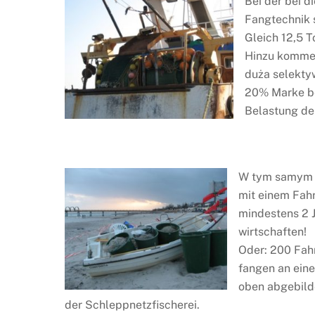
Bei der bei 
Fangtechnik s
Gleich 12,5 T
Hinzu kommen
duża selektyw
20% Marke be
Belastung de
W tym samym c
mit einem Fah
mindestens 2 
wirtschaften!
Oder: 200 Fah
fangen an ein
oben abgebild
der Schleppnetzfischerei.