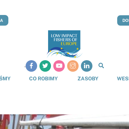
NA
DO
Szukaj
.
na
stronie
EŚMY
CO ROBIMY
ZASOBY
WES