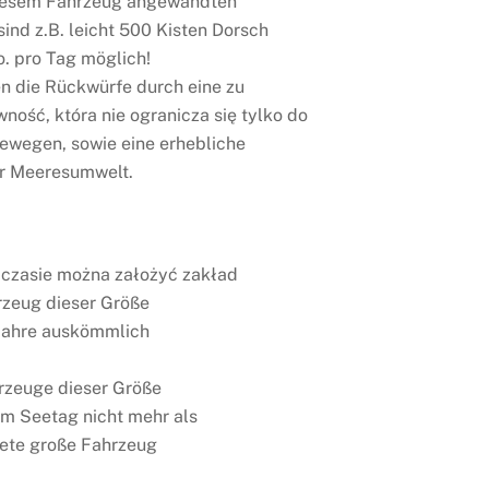
diesem Fahrzeug angewandten
ind z.B. leicht 500 Kisten Dorsch
o. pro Tag möglich!
 die Rückwürfe durch eine zu
ność, która nie ogranicza się tylko do
wegen, sowie eine erhebliche
r Meeresumwelt.
zasie można założyć zakład
rzeug dieser Größe
Jahre auskömmlich
rzeuge dieser Größe
em Seetag nicht mehr als
ete große Fahrzeug