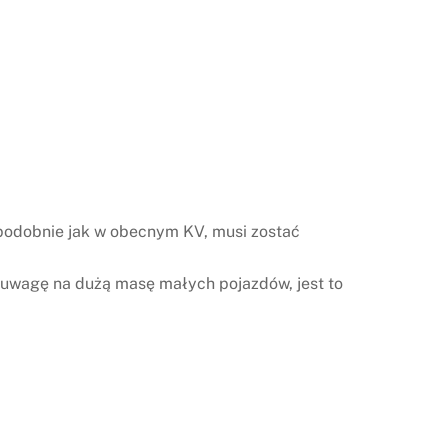
 podobnie jak w obecnym KV, musi zostać
 uwagę na dużą masę małych pojazdów, jest to