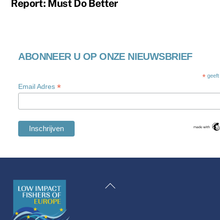
Report: Must Do Better
ABONNEER U OP ONZE NIEUWSBRIEF
*
geeft
*
Email Adres
Swedish
Maltese
Terug
Spanish
naar
Romanian
boven