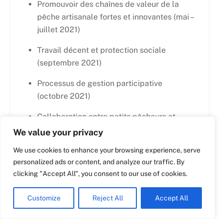
Promouvoir des chaînes de valeur de la
pêche artisanale fortes et innovantes (mai –
Swedish
juillet 2021)
Spanish
Travail décent et protection sociale
Romanian
(septembre 2021)
Polish
Processus de gestion participative
Italian
(octobre 2021)
Greek
Collaboration entre petits pêcheurs et
German
scientifiques: une stratégie pour améliorer
We value your privacy
French
la recherche, la collecte de données et la
We use cookies to enhance your browsing experience, serve
gestion des pêches (novembre 2021)
Dutch
personalized ads or content, and analyze our traffic. By
Croatian
clicking "Accept All", you consent to our use of cookies.
Les petits pêcheurs: gardiens de notre
environnement marin en mutation
English
Customize
Reject All
Accept All
(décembre 2021)
Maltese