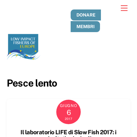
Passa
Men
al
DONARE
contenuto
MEMBRI
Pesce lento
GIUGNO
6
2017
Il laboratorio LIFE di Slow Fish 2017: i