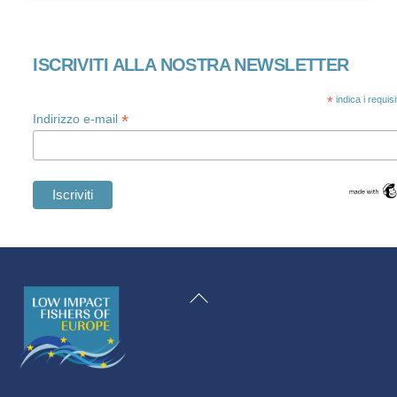
ISCRIVITI ALLA NOSTRA NEWSLETTER
*
indica i requis
*
Indirizzo e-mail
Swedish
Maltese
Torna
Spanish
all'inizio
Romanian
Polish
Greek