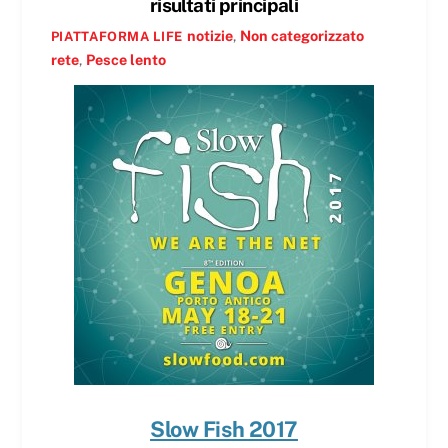
risultati principali
notizie
,
Non categorizzato
PIATTAFORMA LIFE
rete
,
Pesce lento
Slow Fish 2017