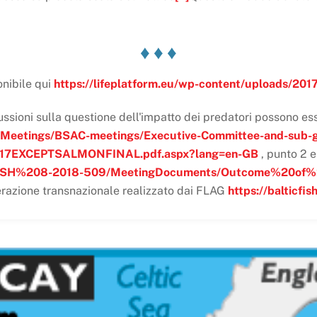
♦ ♦ ♦
onibile qui
https://lifeplatform.eu/wp-content/uploads/2017/
cussioni sulla questione dell'impatto dei predatori possono es
/Meetings/BSAC-meetings/Executive-Committee-and-sub-
17EXCEPTSALMONFINAL.pdf.aspx?lang=en-GB
, punto 2 
ngs/FISH%208-2018-509/MeetingDocuments/Outcome%20of
operazione transnazionale realizzato dai FLAG
https://balticfi