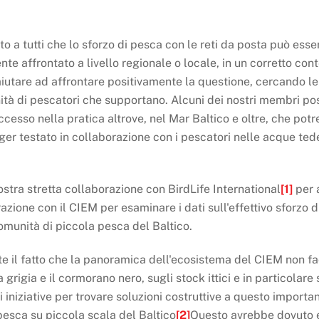
to a tutti che lo sforzo di pesca con le reti da posta può es
te affrontato a livello regionale o locale, in un corretto co
aiutare ad affrontare positivamente la questione, cercando le
nità di pescatori che supportano. Alcuni dei nostri membri p
ccesso nella pratica altrove, nel Mar Baltico e oltre, che potr
er testato in collaborazione con i pescatori nelle acque ted
stra stretta collaborazione con BirdLife International
[1]
per 
one con il CIEM per esaminare i dati sull'effettivo sforzo di
omunità di piccola pesca del Baltico.
 il fatto che la panoramica dell'ecosistema del CIEM non fa
a grigia e il cormorano nero, sugli stock ittici e in particolare
i iniziative per trovare soluzioni costruttive a questo impor
esca su piccola scala del Baltico
[2]
Questo avrebbe dovuto 