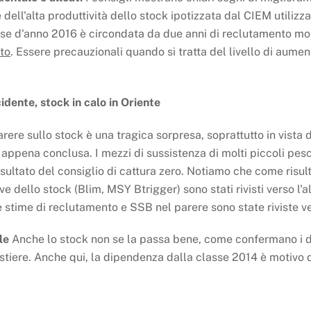
dell'alta produttività dello stock ipotizzata dal CIEM utilizz
lasse d'anno 2016 è circondata da due anni di reclutamento mo
uto
. Essere precauzionali quando si tratta del livello di aumen
idente, stock in calo in Oriente
arere sullo stock è una tragica sorpresa, soprattutto in vista
è appena conclusa. I mezzi di sussistenza di molti piccoli pe
ultato del consiglio di cattura zero. Notiamo che come risul
ave dello stock (Blim, MSY Btrigger) sono stati rivisti verso l'
stime di reclutamento e SSB nel parere sono state riviste ve
le
Anche lo stock non se la passa bene, come confermano i de
stiere. Anche qui, la dipendenza dalla classe 2014 è motivo 