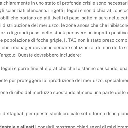
a chiaramente in uno stato di profonda crisi e sono necessari
 gli scienziati elencano: i rigetti illegali e non dichiarati, ch
bili che portano ad alti livelli di pesci sotto misura nelle ca
di distribuzione del merluzzo, le zone anossiche che inibiscon
za di grandi pesci nello stock per avere un impatto positivo
nte popolazione di foche grigie. Il TAC non è stato preso co
o che i manager dovranno cercare soluzioni al di fuori della so
 l'angolo. Queste dovrebbero includere:
illegali e porre fine alle pratiche che lo stanno causando, una 
mente per proteggere la riproduzione del merluzzo, specialm
ione di cibo del merluzzo spostando almeno una parte dello 
dettagliati per questo stock cruciale sotto forma di un pian
dentale e alleati
I consigli mostrano chiari segni di miglioram