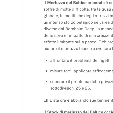
Il
Merluzzo del Baltico orientale
è or
soffre di molte difficoltà, tra le quali
globale, le modifiche degli attrezzi mo
un intenso sforzo pelagico nell'area 
diverse dal Bornholm Deep, la mancan
delle uova e l'impatto di una cresce
effetto limitante sulla pesca. È chiar
aiutare il merluzzo bianco a svoltare
affrontare il problema dei rigetti 
misure forti, applicate efficace
superare il problema della privaz
sottodivisioni 25 e 26.
LIFE sta ora elaborando suggerimenti 
Il
Stock di merluzzo del Baltico occi