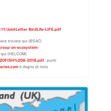
11/JointLetter-BirdLife-LIFE.pdf
sere trovate qui (BSAC)
group-on-ecosystem-
e qui (HELCOM)
%20FISH%208-2018.pdf
, punti
sheries.com
è degno di nota