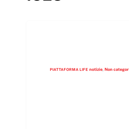
notizie
,
Non categor
PIATTAFORMA LIFE