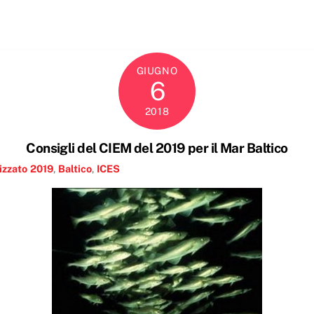
GIUGNO
6
2018
Consigli del CIEM del 2019 per il Mar Baltico
izzato
2019
,
Baltico
,
ICES