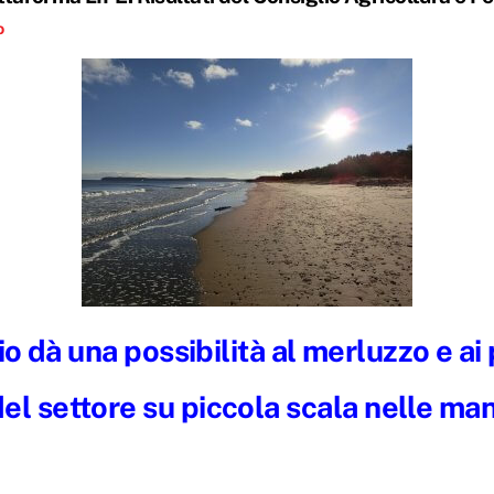
o
io dà una possibilità al merluzzo e ai
del settore su piccola scala nelle ma