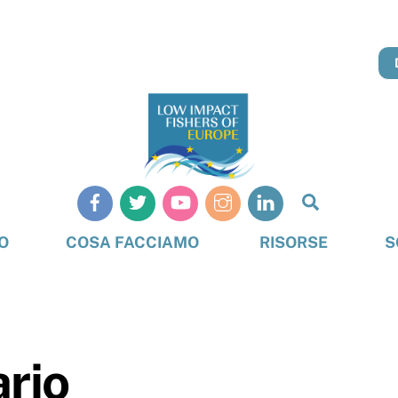
Cerca
O
COSA FACCIAMO
RISORSE
S
ario