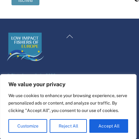
Swedish
Maltese
Torna
Spanish
all'inizio
Romanian
Polish
Greek
©
Piattaforma di vita
2026
German
Sito web progettato e realizzato da
alfa.coop
We value your privacy
French
Illustrazioni di Fisher di Nina Cosford.
We use cookies to enhance your browsing experience, serve
Dutch
personalized ads or content, and analyze our traffic. By
Collegare
Croatian
clicking "Accept All", you consent to our use of cookies.
English
Customize
Reject All
Accept All
Italian