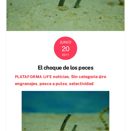
JUNIO
20
2017
El choque de los peces
noticias
,
Sin categoría @ro
PLATAFORMA LIFE
engranajes
,
pesca a pulso
,
selectividad