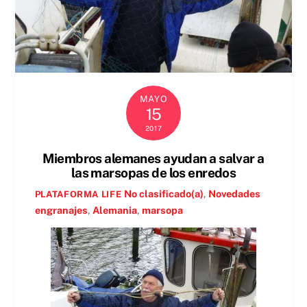
MAYO
15
2017
Miembros alemanes ayudan a salvar a
las marsopas de los enredos
No clasificado(a)
,
Novedades
PLATAFORMA LIFE
engranajes
,
Alemania
,
marsopa