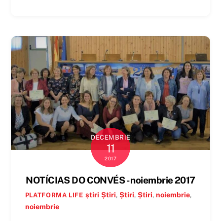
DECEMBRIE
11
2017
NOTÍCIAS DO CONVÉS - noiembrie 2017
știri
Știri
,
Știri
,
Știri
,
noiembrie
,
PLATFORMA LIFE
noiembrie