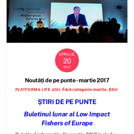
APRILIE
20
2017
Noutăți de pe punte - martie 2017
știri
,
Fără categorie
martie
,
Știri
PLATFORMA LIFE
ȘTIRI DE PE PUNTE
Buletinul lunar al Low Impact
Fishers of Europe