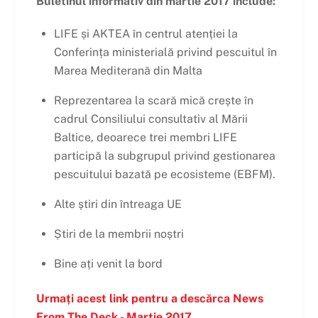
Buletinul informativ din martie 2017 include:
LIFE și AKTEA în centrul atenției la
Conferința ministerială privind pescuitul în
Marea Mediterană din Malta
Reprezentarea la scară mică crește în
cadrul Consiliului consultativ al Mării
Baltice, deoarece trei membri LIFE
participă la subgrupul privind gestionarea
pescuitului bazată pe ecosisteme (EBFM).
Alte știri din întreaga UE
Știri de la membrii noștri
Bine ați venit la bord
Urmați acest link pentru a descărca News
From The Deck - Martie 2017