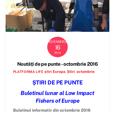
NOIEMBRIE
16
2016
Noutăți de pe punte - octombrie 2016
știri
Europa
,
Știri
,
octombrie
PLATFORMA LIFE
ȘTIRI DE PE PUNTE
Buletinul lunar al Low Impact
Fishers of Europe
Buletinul informativ din octombrie 2016