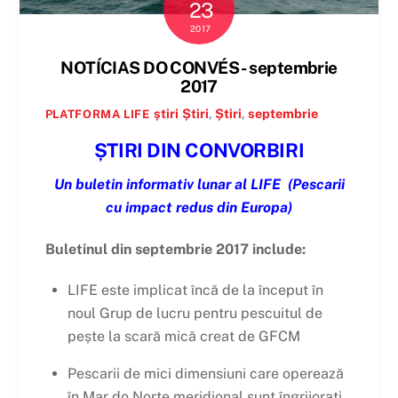
23
2017
NOTÍCIAS DO CONVÉS - septembrie
2017
știri
Știri
,
Știri
,
septembrie
PLATFORMA LIFE
ȘTIRI DIN CONVORBIRI
Un buletin informativ lunar al LIFE
(Pescarii
cu impact redus din Europa)
Buletinul din septembrie 2017 include:
LIFE este implicat încă de la început în
noul Grup de lucru pentru pescuitul de
pește la scară mică creat de GFCM
Pescarii de mici dimensiuni care operează
în Mar do Norte meridional sunt îngrijorați