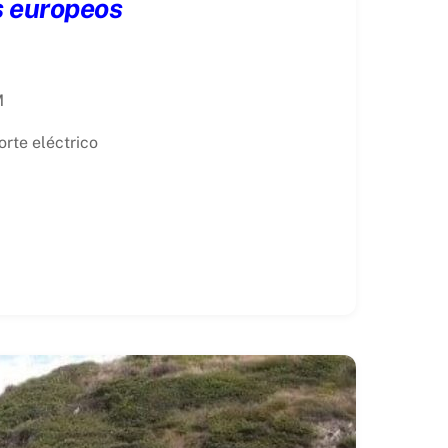
s europeos
M
rte eléctrico