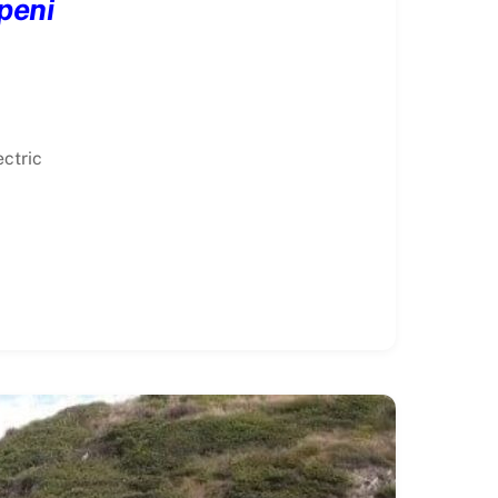
openi
ectric