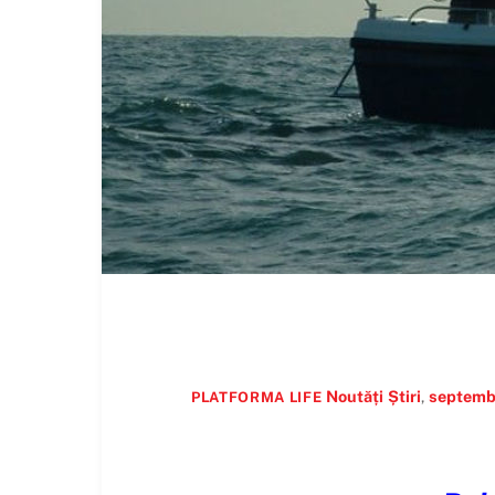
Noutăți
Știri
,
septemb
PLATFORMA LIFE