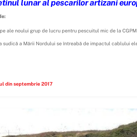
tinul lunar al pescarilor artizani eur
de:
ape ale noului grup de lucru pentru pescuitul mic de la CGPM
a sudică a Mării Nordului se întreabă de impactul cablului el
nul din septembrie 2017