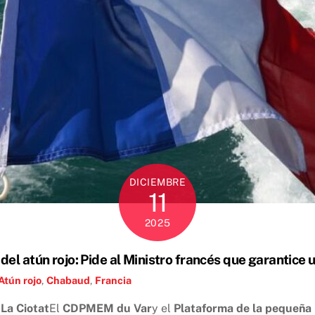
DICIEMBRE
11
2025
el atún rojo: Pide al Ministro francés que garantice 
Atún rojo
,
Chabaud
,
Francia
La Ciotat
El
CDPMEM du Var
y el
Plataforma de la pequeña 