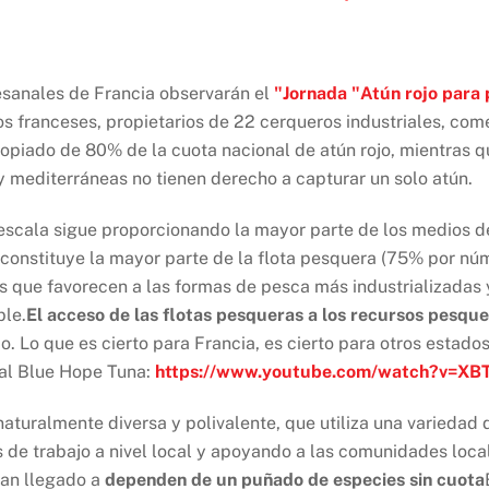
sanales de Francia observarán el
"Jornada "Atún rojo para
os franceses, propietarios de 22 cerqueros industriales, com
ropiado de 80% de la cuota nacional de atún rojo, mientras 
 y mediterráneas no tienen derecho a capturar un solo atún.
escala sigue proporcionando la mayor parte de los medios d
constituye la mayor parte de la flota pesquera (75% por nú
ias que favorecen a las formas de pesca más industrializadas
ble.
El acceso de las flotas pesqueras a los recursos pesque
jo. Lo que es cierto para Francia, es cierto para otros estad
al Blue Hope Tuna:
https://www.youtube.com/watch?v=XB
aturalmente diversa y polivalente, que utiliza una variedad 
de trabajo a nivel local y apoyando a las comunidades loca
han llegado a
dependen de un puñado de especies sin cuota