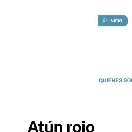
Ir
al
contenido
INICIO
QUIÉNES S
Atún rojo